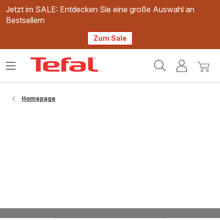
Jetzt im SALE: Entdecken Sie eine große Auswahl an
Bestsellern
Zum Sale
Tefal
Das
Mein
Mein
Homepage
Menü
Konto
Waren
öffnen
Homepage
Pizza in der Heißluftfritteuse zubereiten: Der
ultimative Guide für knusprige Ergebnisse