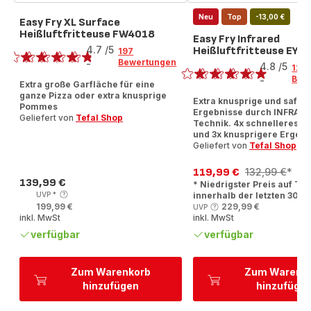
Neu
Top
-13,00 €
Easy Fry XL Surface
Heißluftfritteuse FW4018
Bewertung
Easy Fry Infrared
4.7
/5
Heißluftfritteuse EY8
197
Bewertung
Bewertungen
-
4.8
/5
126
ratings.4.7
Bew
-
Extra große Garfläche für eine
ratings.4.8
ganze Pizza oder extra knusprige
Extra knusprige und saftig
Pommes
Ergebnisse durch INFRAR
Geliefert von
Tefal Shop
Technik. 4x schnelleres A
und 3x knusprigere Ergebn
Geliefert von
Tefal Shop
119,99 €
132,99 €
*
Ermäßigter
Erstes
139,99 €
* Niedrigster Preis auf Tef
Preis
Preis
Angebot
UVP
*
innerhalb der letzten 30 T
199,99 €
229,99 €
UVP
inkl. MwSt
inkl. MwSt
verfügbar
verfügbar
Zum Warenkorb
Zum Warenk
hinzufügen
hinzufüge