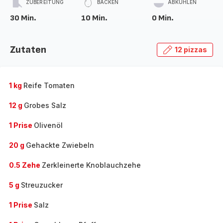
ZUBEREITUNG
BACKEN
ABKÜHLEN
30 Min.
10 Min.
0 Min.
Zutaten
12 pizzas
1 kg
Reife Tomaten
12 g
Grobes Salz
1 Prise
Olivenöl
20 g
Gehackte Zwiebeln
0.5 Zehe
Zerkleinerte Knoblauchzehe
5 g
Streuzucker
1 Prise
Salz