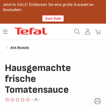
Jetzt im SALE: Entdecken Sie eine große Auswahl an
Bestsellern
Zum Sale
Tefal
Das
Mein
Mein
Homepage
Menü
Konto
Waren
öffnen
Alle Rezepte
Hausgemachte
frische
Tomatensauce
-
/5
-
ratings.0