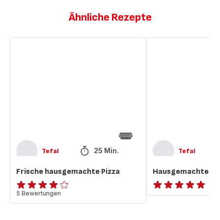
Ähnliche Rezepte
Frische
Hausgemachte
hausgemachte
Pommes
Pizza
frites
25 Min.
Tefal
Tefal
Frische hausgemachte Pizza
Hausgemachte Po
ratings.3.9
5 Bewertungen
ratings.NaN