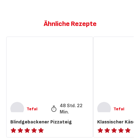
Ähnliche Rezepte
Blindgebackener
Klassischer
Pizzateig
Käsekuchen
48 Std. 22
Tefal
Tefal
Min.
Blindgebackener Pizzateig
Klassischer Käse
ratings.NaN
ratings.NaN