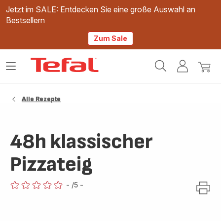
Jetzt im SALE: Entdecken Sie eine große Auswahl an
Bestsellern
Zum Sale
Tefal
Das
Mein
Mein
Homepage
Menü
Konto
Waren
öffnen
Alle Rezepte
48h klassischer
Pizzateig
-
/5
-
ratings.0