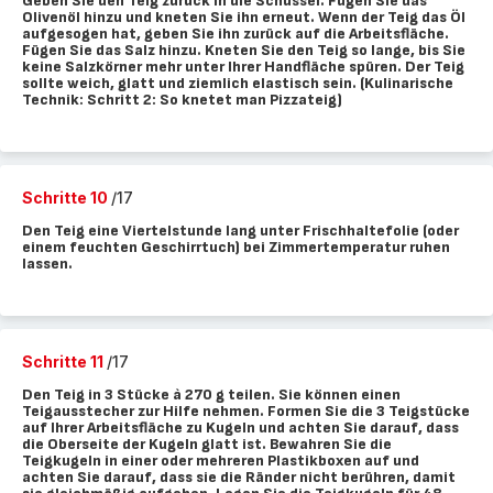
Geben Sie den Teig zurück in die Schüssel. Fügen Sie das
Olivenöl hinzu und kneten Sie ihn erneut. Wenn der Teig das Öl
aufgesogen hat, geben Sie ihn zurück auf die Arbeitsfläche.
Fügen Sie das Salz hinzu. Kneten Sie den Teig so lange, bis Sie
keine Salzkörner mehr unter Ihrer Handfläche spüren. Der Teig
sollte weich, glatt und ziemlich elastisch sein. (Kulinarische
Technik: Schritt 2: So knetet man Pizzateig)
Schritte 10
/17
Den Teig eine Viertelstunde lang unter Frischhaltefolie (oder
einem feuchten Geschirrtuch) bei Zimmertemperatur ruhen
lassen.
Schritte 11
/17
Den Teig in 3 Stücke à 270 g teilen. Sie können einen
Teigausstecher zur Hilfe nehmen. Formen Sie die 3 Teigstücke
auf Ihrer Arbeitsfläche zu Kugeln und achten Sie darauf, dass
die Oberseite der Kugeln glatt ist. Bewahren Sie die
Teigkugeln in einer oder mehreren Plastikboxen auf und
achten Sie darauf, dass sie die Ränder nicht berühren, damit