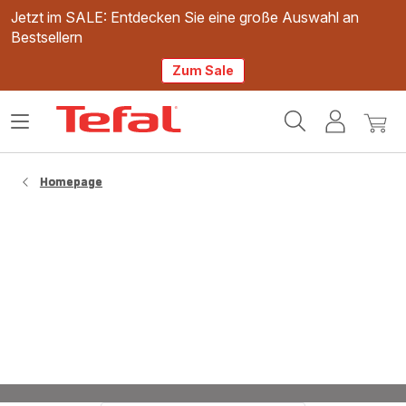
Jetzt im SALE: Entdecken Sie eine große Auswahl an
Bestsellern
Zum Sale
Tefal
Das
Mein
Mein
Homepage
Menü
Konto
Waren
öffnen
Homepage
Knusprige Frühlingsrollen gesund und einfach
in der Heißluftfritteuse zubereiten