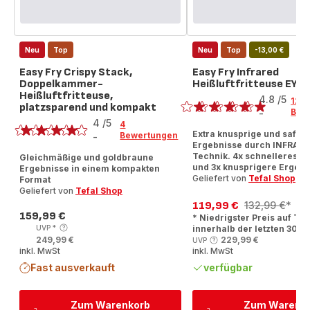
Neu
Top
Neu
Top
-13,00 €
Easy Fry Crispy Stack,
Easy Fry Infrared
Doppelkammer-
Heißluftfritteuse EY8
Bewertung
Heißluftfritteuse,
4.8
/5
126
platzsparend und kompakt
Bewertung
Bew
-
ratings.4.8
4
/5
4
Extra knusprige und saftig
Bewertungen
-
Bewertung
Ergebnisse durch INFRAR
mit
Technik. 4x schnelleres A
Gleichmäßige und goldbraune
und 3x knusprigere Ergebn
Ergebnisse in einem kompakten
4
Geliefert von
Tefal Shop
Format
Sternen
Geliefert von
Tefal Shop
(Durchschnitt)
119,99 €
132,99 €
*
Ermäßigter
Erstes
159,99 €
* Niedrigster Preis auf Tef
Preis
Preis
Angebot
UVP
*
innerhalb der letzten 30 T
249,99 €
229,99 €
UVP
inkl. MwSt
inkl. MwSt
Fast ausverkauft
verfügbar
Zum Warenkorb
Zum Warenk