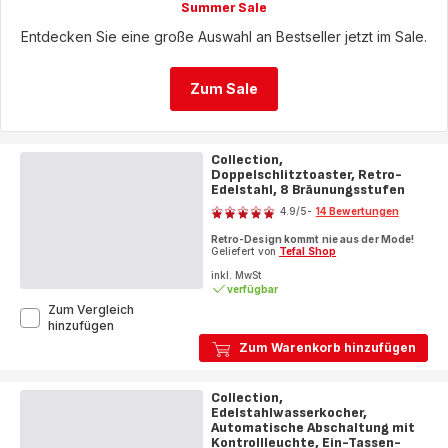
Summer Sale
Entdecken Sie eine große Auswahl an Bestseller jetzt im Sale.
Zum Sale
Collection,
Doppelschlitztoaster, Retro-
Edelstahl, 8 Bräunungsstufen
Bewertung
4.9
/5
-
14 Bewertungen
ratings.4.9
Retro-Design kommt nie aus der Mode!
Geliefert von
Tefal Shop
inkl. MwSt
verfügbar
Zum Vergleich
Collection,
hinzufügen
Doppelschlitztoaster,
Zum Warenkorb hinzufügen
Retro-
Edelstahl,
8
Collection,
Bräunungsstufen
Edelstahlwasserkocher,
Automatische Abschaltung mit
Kontrollleuchte, Ein-Tassen-