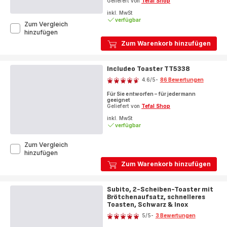
Geliefert von
Tefal Shop
inkl. MwSt
verfügbar
Zum Vergleich
Subito,
hinzufügen
Elektrischer
Zum Warenkorb hinzufügen
Wasserkocher,
Ein-
Tassen-
Includeo Toaster TT5338
Bewertung
Indikator,
Einhändiges
4.6
/5
-
86 Bewertungen
ratings.4.6
Öffnen
Für Sie entworfen – für jedermann
geeignet
Geliefert von
Tefal Shop
inkl. MwSt
verfügbar
Zum Vergleich
Includeo
hinzufügen
Toaster
Zum Warenkorb hinzufügen
TT5338
Subito, 2-Scheiben-Toaster mit
Brötchenaufsatz, schnelleres
Toasten, Schwarz & Inox
Bewertung
5
/5
-
3 Bewertungen
Bewertung