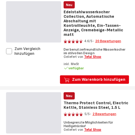
Neu
Edelstahlwasserkocher
Collection, Automatische
Abschaltung mit
Kontrollleuchte, Ein-Tassen-
Anzeige, Cremebeige-Metallic
matt
Bewertung
4.6
/5
-
20 Bewertungen
ratings.4.6
Zum Vergleich
Der benutzerfreundliche Wasserkocher
Edelstahlwasserkocher
im stilvollen Design
hinzufügen
Geliefert von
Tefal Shop
Collection,
Automatische
inkl. MwSt
Abschaltung
verfügbar
mit
Kontrollleuchte,
Zum Warenkorb hinzufügen
Ein-
Tassen-
Anzeige,
Neu
Cremebeige-
Metallic
Thermo Protect Control, Electric
matt
Kettle, Stainless Steel, 1.5 L
Bewertung
5
/5
-
2 Bewertungen
Bewertung
Unbegrenzte Möglichkeiten für
mit
Heißgetränke!
5
Geliefert von
Tefal Shop