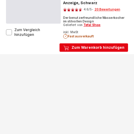
Anzeige, Schwarz
Bewertung
4.6
/5
-
20 Bewertungen
ratings.4.6
Der benutzerfreundliche Wasserkocher
im stilvollen Design
Geliefert von
Tefal Shop
Zum Vergleich
inkl. MwSt
Collection,
hinzufügen
Fast ausverkauft
Edelstahlwasserkocher,
Automatische
Zum Warenkorb hinzufügen
Abschaltung
mit
Kontrollleuchte,
Ein-
Tassen-
Anzeige,
Schwarz