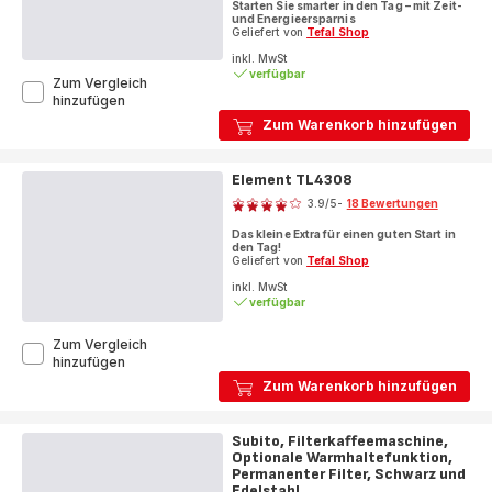
Starten Sie smarter in den Tag – mit Zeit-
mit
und Energieersparnis
5
Geliefert von
Tefal Shop
Sternen
inkl. MwSt
verfügbar
(Durchschnitt)
Zum Vergleich
Subito,
hinzufügen
2-
Zum Warenkorb hinzufügen
Scheiben-
Toaster
mit
Element TL4308
Bewertung
Brötchenaufsatz,
schnelleres
3.9
/5
-
18 Bewertungen
ratings.3.9
Toasten,
Das kleine Extra für einen guten Start in
Schwarz
den Tag!
&
Geliefert von
Tefal Shop
Inox
inkl. MwSt
verfügbar
Zum Vergleich
Element
hinzufügen
TL4308
Zum Warenkorb hinzufügen
Subito, Filterkaffeemaschine,
Optionale Warmhaltefunktion,
Permanenter Filter, Schwarz und
Edelstahl