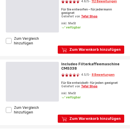
4.6
/5
-
112 Bewertungen
ratings.4.6
Für Sie entworfen – für jedermann
geeignet
Geliefert von
Tefal Shop
inkl. MwSt
verfügbar
Zum Vergleich
Includeo
hinzufügen
Wasserkocher
Zum Warenkorb hinzufügen
KI5338
Includeo Filterkaffeemaschine
CM5338
Bewertung
4.5
/5
-
8 Bewertungen
ratings.4.5
Für Sie entwickelt– für jeden geeignet
Geliefert von
Tefal Shop
inkl. MwSt
verfügbar
Zum Vergleich
Includeo
hinzufügen
Filterkaffeemaschine
Zum Warenkorb hinzufügen
CM5338