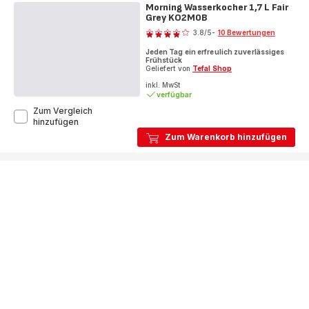
Morning Wasserkocher 1,7 L Fair
Grey KO2M0B
Bewertung
3.8
/5
-
10 Bewertungen
ratings.3.8
Jeden Tag ein erfreulich zuverlässiges
Frühstück
Geliefert von
Tefal Shop
inkl. MwSt
verfügbar
Zum Vergleich
Morning
hinzufügen
Wasserkocher
Zum Warenkorb hinzufügen
1,7
L
Fair
Grey
KO2M0B