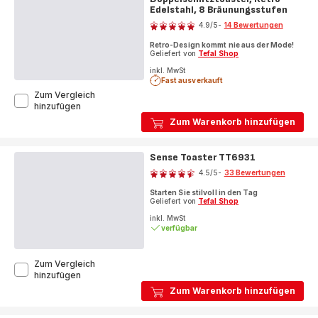
Edelstahl, 8 Bräunungsstufen
Bewertung
4.9
/5
-
14 Bewertungen
ratings.4.9
Retro-Design kommt nie aus der Mode!
Geliefert von
Tefal Shop
inkl. MwSt
Fast ausverkauft
Zum Vergleich
Collection,
hinzufügen
Doppelschlitztoaster,
Zum Warenkorb hinzufügen
Retro-
Edelstahl,
8
Sense Toaster TT6931
Bewertung
Bräunungsstufen
4.5
/5
-
33 Bewertungen
ratings.4.5
Starten Sie stilvoll in den Tag
Geliefert von
Tefal Shop
inkl. MwSt
verfügbar
Zum Vergleich
Sense
hinzufügen
Toaster
Zum Warenkorb hinzufügen
TT6931