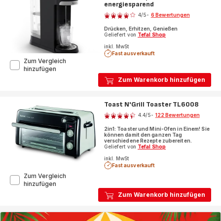
energiesparend
Bewertung
4
/5
-
6 Bewertungen
Bewertung
Drücken, Erhitzen, Genießen
mit
Geliefert von
Tefal Shop
4
inkl. MwSt
Sternen
Fast ausverkauft
(Durchschnitt)
Zum Vergleich
Instant
hinzufügen
Hot
Zum Warenkorb hinzufügen
Water,
Heißwasserspender,
energiesparend
Toast N'Grill Toaster TL6008
Bewertung
4.4
/5
-
122 Bewertungen
ratings.4.4
2in1: Toaster und Mini-Ofen in Einem! Sie
können damit den ganzen Tag
verschiedene Rezepte zubereiten.
Geliefert von
Tefal Shop
inkl. MwSt
Fast ausverkauft
Zum Vergleich
Toast
hinzufügen
N'Grill
Zum Warenkorb hinzufügen
Toaster
TL6008