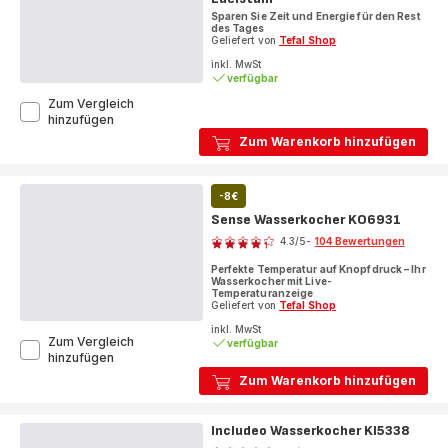
Sparen Sie Zeit und Energie für den Rest
des Tages
Geliefert von
Tefal Shop
inkl. MwSt
verfügbar
Zum Vergleich
Subito,
hinzufügen
Filterkaffeemaschine,
Zum Warenkorb hinzufügen
Optionale
Warmhaltefunktion,
Permanenter
-8€
Filter,
Schwarz
Sense Wasserkocher KO6931
Bewertung
und
4.3
/5
-
104 Bewertungen
Edelstahl
ratings.4.3
Perfekte Temperatur auf Knopfdruck – Ihr
Wasserkocher mit Live-
Temperaturanzeige
Geliefert von
Tefal Shop
inkl. MwSt
Zum Vergleich
verfügbar
Sense
hinzufügen
Wasserkocher
Zum Warenkorb hinzufügen
KO6931
Includeo Wasserkocher KI5338
Bewertung