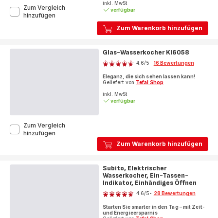
Sternen
inkl. MwSt
Zum Vergleich
verfügbar
(Durchschnitt)
Thermo
hinzufügen
Protect
Zum Warenkorb hinzufügen
Control,
Electric
Kettle,
Glas-Wasserkocher KI6058
Bewertung
Stainless
Steel,
4.6
/5
-
16 Bewertungen
ratings.4.6
1.5
Eleganz, die sich sehen lassen kann!
L
Geliefert von
Tefal Shop
inkl. MwSt
verfügbar
Zum Vergleich
Glas-
hinzufügen
Wasserkocher
Zum Warenkorb hinzufügen
KI6058
Subito, Elektrischer
Wasserkocher, Ein-Tassen-
Indikator, Einhändiges Öffnen
Bewertung
4.6
/5
-
28 Bewertungen
ratings.4.6
Starten Sie smarter in den Tag – mit Zeit-
und Energieersparnis