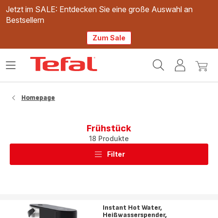
Jetzt im SALE: Entdecken Sie eine große Auswahl an
Bestsellern
Zum Sale
Tefal
Das
Mein
Mein
Homepage
Menü
Konto
Waren
öffnen
Homepage
Frühstück
18 Produkte
Filter
Instant Hot Water,
Heißwasserspender,