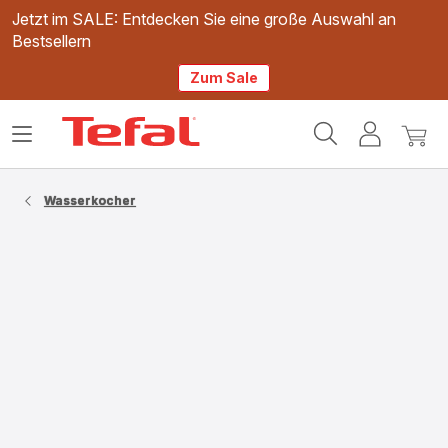
Jetzt im SALE: Entdecken Sie eine große Auswahl an
Bestsellern
Zum Sale
Tefal
Das
Mein
Mein
Homepage
Menü
Konto
Waren
öffnen
Wasserkocher