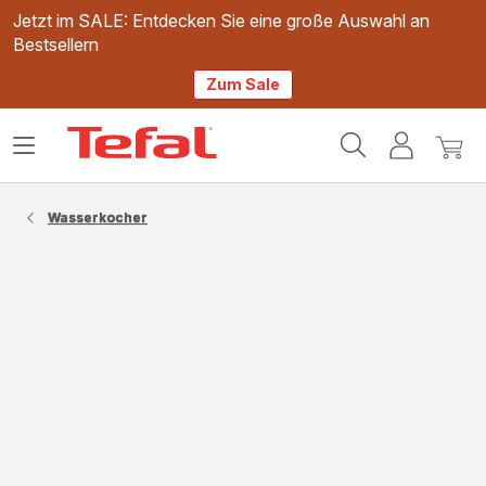
Jetzt im SALE: Entdecken Sie eine große Auswahl an
Bestsellern
Zum Sale
Tefal
Das
Mein
Mein
Homepage
Menü
Konto
Waren
öffnen
Wasserkocher