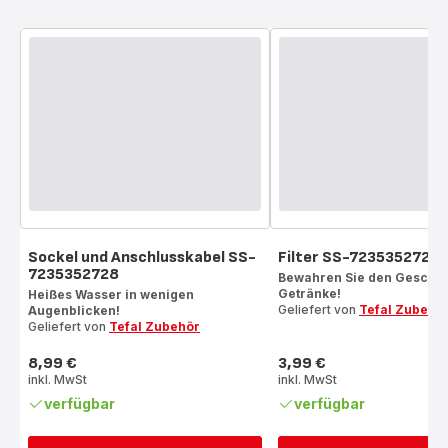
Sockel und Anschlusskabel SS-
Filter SS-7235352729
7235352728
Bewahren Sie den Geschm
Getränke!
Heißes Wasser in wenigen
Geliefert von
Tefal Zubehö
Augenblicken!
Geliefert von
Tefal Zubehör
8,99 €
3,99 €
Preis
Preis
inkl. MwSt
inkl. MwSt
verfügbar
verfügbar