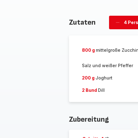
Zutaten
4 Per
Personen
löschen
800 g
mittelgroße Zucchin
Salz und weißer Pfeffer
200 g
Joghurt
2 Bund
Dill
Zubereitung