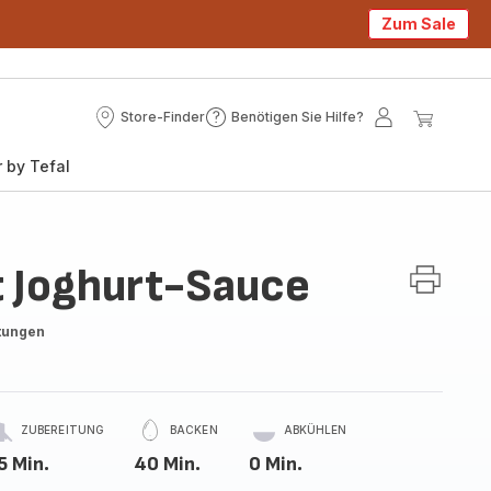
Zum Sale
Store-Finder
Benötigen Sie Hilfe?
Store-
Benötigen
Mein
Mein
Finder
Sie
Konto
Waren
 by Tefal
Hilfe?
t Joghurt-Sauce
tungen
ZUBEREITUNG
BACKEN
ABKÜHLEN
5 Min.
40 Min.
0 Min.