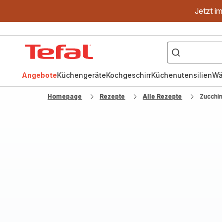
Jetzt i
["OptiGrill","Easy
Fry","Pfanne"]
Tefal
Homepage
Angebote
Küchengeräte
Kochgeschirr
Küchenutensilien
Wä
Homepage
Rezepte
Alle Rezepte
Zucchin