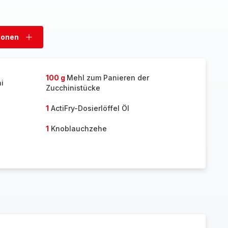
sonen
Personen
hinzufügen
100 g
Mehl zum Panieren der
i
Zucchinistücke
1
ActiFry-Dosierlöffel Öl
1
Knoblauchzehe