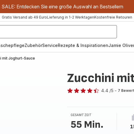
m SALE: Entdecken Sie eine große Auswahl an Bestsellern
Gratis Versand ab 49 Euro
Lieferung in 1-2 Werktagen
Kostenfreie Retouren
schepflege
Zubehör
Service
Rezepte & Inspirationen
Jamie Oliver
i mit Joghurt-Sauce
Zucchini mi
4.4
/5
-
7 Bewer
ratings.4.4
GESAMTZEIT
55 Min.
1