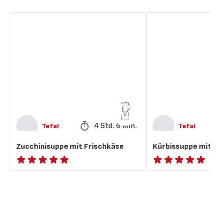
Zucchinisuppe
Kürbissuppe
mit
mit
Frischkäse
Ziegenfrischkäse
4 Std. 6 Min.
Tefal
Tefal
Zucchinisuppe mit Frischkäse
Kürbissuppe mit Z
ratings.NaN
ratings.NaN