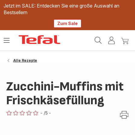
Jetzt im SALE: Entdecken Sie eine große Auswahl an
Bestsellern
Zum Sale
Tefal
Das
Mein
Mein
Homepage
Menü
Konto
Waren
öffnen
Alle Rezepte
Zucchini-Muffins mit
Frischkäsefüllung
-
/5
-
ratings.0