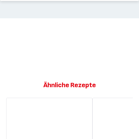
Ähnliche Rezepte
Zitronen-
Zitronen-
und
und
Olivenölkuchen
Knoblauch-
Vinaigrette