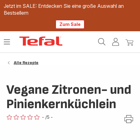
Jetzt im SALE: Entdecken Sie eine große Auswahl an
Bestsellern
Zum Sale
Tefal
Das
Mein
Mein
Homepage
Menü
Konto
Waren
öffnen
Alle Rezepte
Vegane Zitronen- und
Pinienkernküchlein
-
/5
-
ratings.0