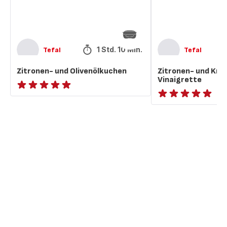
1 Std. 10 Min.
Tefal
Tefal
Zitronen- und Olivenölkuchen
Zitronen- und Kno
Vinaigrette
ratings.NaN
ratings.NaN