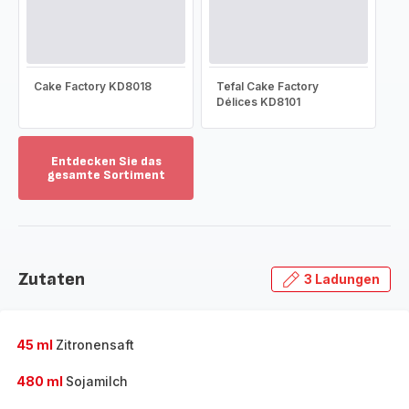
Cake Factory KD8018
Tefal Cake Factory
Délices KD8101
Entdecken Sie das
gesamte Sortiment
Mehr
anzeigen
-
Entdecken
Sie
Zutaten
3 Ladungen
das
gesamte
Sortiment
-
45 ml
Zitronensaft
480 ml
Sojamilch