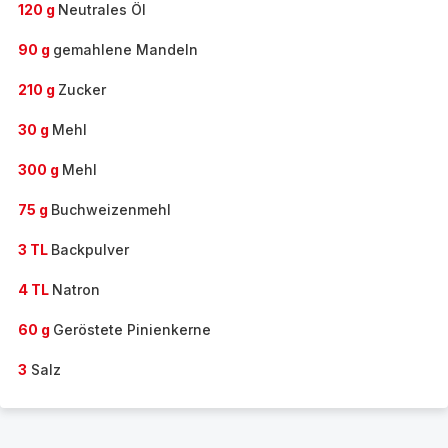
120 g
Neutrales Öl
90 g
gemahlene Mandeln
210 g
Zucker
30 g
Mehl
300 g
Mehl
75 g
Buchweizenmehl
3 TL
Backpulver
4 TL
Natron
60 g
Geröstete Pinienkerne
3
Salz