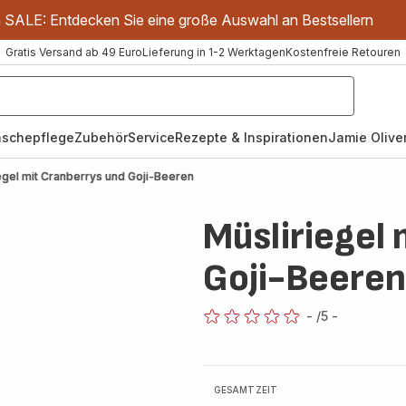
m SALE: Entdecken Sie eine große Auswahl an Bestsellern
Gratis Versand ab 49 Euro
Lieferung in 1-2 Werktagen
Kostenfreie Retouren
schepflege
Zubehör
Service
Rezepte & Inspirationen
Jamie Oliver
egel mit Cranberrys und Goji-Beeren
Müsliriegel
Goji-Beeren
-
/5
-
ratings.0
GESAMTZEIT