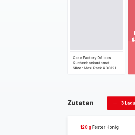
g
M
an
-
Cake Factory Délices
En
Kuchenbackautomat
Silver Maxi Pack KD8121
Si
d
g
So
-
Zutaten
3 Lad
Ladunge
löschen
120 g
Fester Honig