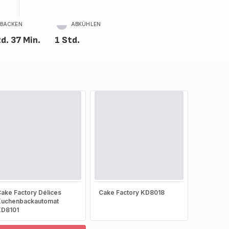
BACKEN
ABKÜHLEN
d. 37 Min.
1 Std.
ake Factory Délices
Cake Factory KD8018
Kuchenbackautomat
KD8101