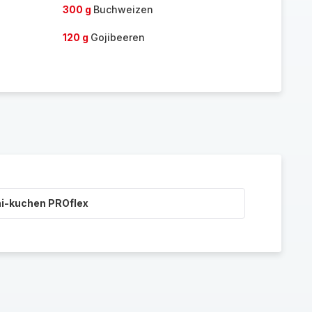
300 g
Buchweizen
120 g
Gojibeeren
ni-kuchen PROflex