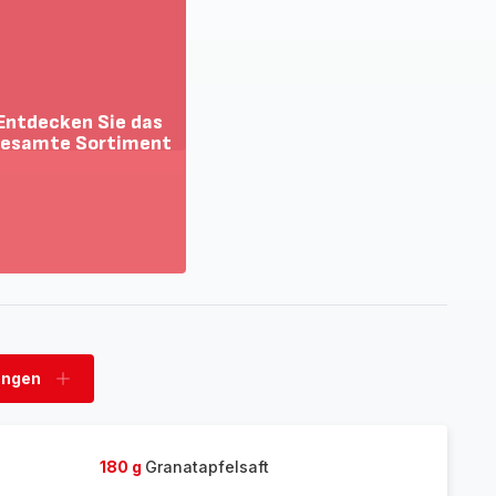
Entdecken Sie das
esamte Sortiment
ehr
zeigen
tdecken
e
as
esamte
rtiment
ungen
n
Ladungen
hinzufügen
180 g
Granatapfelsaft