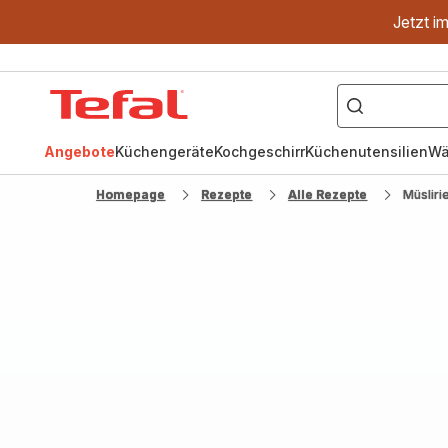
Jetzt i
["OptiGrill","Easy
Fry","Pfanne"]
Tefal
Homepage
Angebote
Küchengeräte
Kochgeschirr
Küchenutensilien
Wä
Homepage
Rezepte
Alle Rezepte
Müsliri