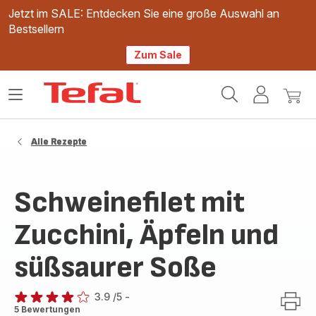
Jetzt im SALE: Entdecken Sie eine große Auswahl an
Bestsellern
Zum Sale
Tefal
Das
Mein
Mein
Homepage
Menü
Konto
Waren
öffnen
Alle Rezepte
Schweinefilet mit
Zucchini, Äpfeln und
süßsaurer Soße
3.9
/5
-
ratings.3.9
5 Bewertungen