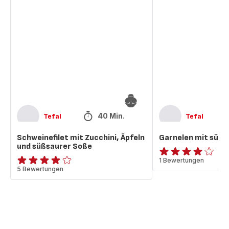
Schweinefilet
Garnelen
mit
mit
Zucchini,
süßsaurer
Äpfeln
Soße
und
süßsaurer
Soße
40 Min.
Tefal
Tefal
Schweinefilet mit Zucchini, Äpfeln
Garnelen mit süßs
und süßsaurer Soße
Bewertung
1 Bewertungen
ratings.3.9
5 Bewertungen
mit
4
Sternen
(Durchschnitt)