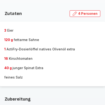
Zutaten
4 Personen
3
Eier
120 g
fettarme Sahne
1
ActiFry-Dosierlöffel natives Olivenöl extra
16
Kirschtomaten
40 g
junger Spinat Extra
feines Salz
Zubereitung