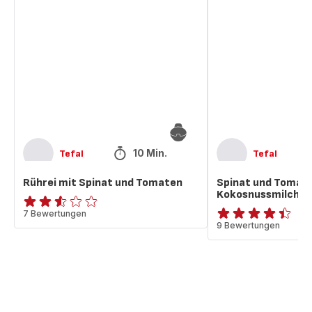
mit
und
Spinat
Tomatencurry
und
mit
Tomaten
Kokosnussmilch
10 Min.
Tefal
Tefal
Rührei mit Spinat und Tomaten
Spinat und Tomat
Kokosnussmilch
ratings.2.5
7 Bewertungen
ratings.4.4
9 Bewertungen