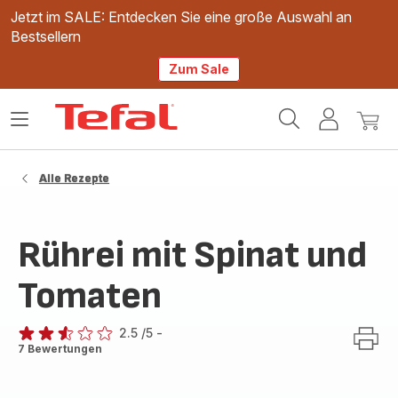
Jetzt im SALE: Entdecken Sie eine große Auswahl an
Bestsellern
Zum Sale
Tefal
Das
Mein
Mein
Homepage
Menü
Konto
Waren
öffnen
Alle Rezepte
Rührei mit Spinat und
Tomaten
2.5
/5
-
ratings.2.5
7 Bewertungen