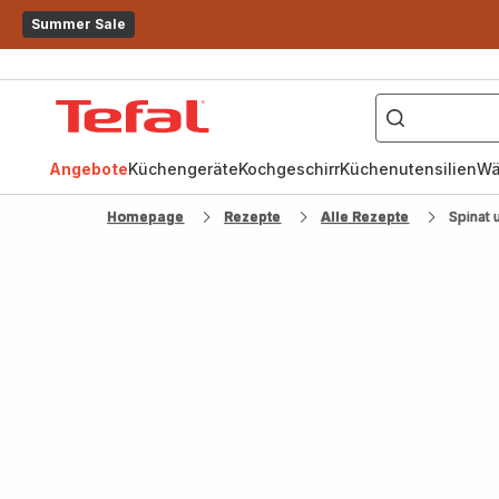
Summer Sale
["OptiGrill","Easy
Fry","Pfanne"]
Tefal
Homepage
Angebote
Küchengeräte
Kochgeschirr
Küchenutensilien
Wä
Homepage
Rezepte
Alle Rezepte
Spinat