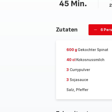
45 Min.
2
Zutaten
6 Per
Personen
löschen
600 g
Gekochter Spinat
40 cl
Kokosnussmilch
3
Currypulver
3
Sojasauce
Salz, Pfeffer