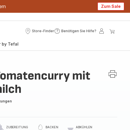
ern
Zum Sale
Store-Finder
Benötigen Sie Hilfe?
Store-
Benötigen
Mein
Mein
Finder
Sie
Konto
Waren
 by Tefal
Hilfe?
Tomatencurry mit
ilch
tungen
ZUBEREITUNG
BACKEN
ABKÜHLEN