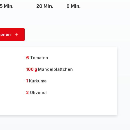
5 Min.
20 Min.
0 Min.
sonen
Personen
hinzufügen
6
Tomaten
100 g
Mandelblättchen
1
Kurkuma
2
Olivenöl