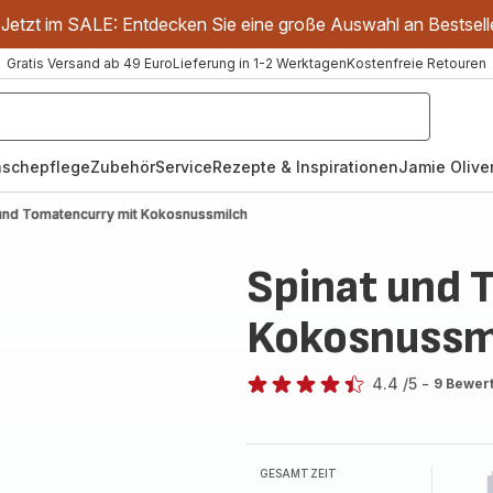
Jetzt im SALE: Entdecken Sie eine große Auswahl an Bestsell
Gratis Versand ab 49 Euro
Lieferung in 1-2 Werktagen
Kostenfreie Retouren
schepflege
Zubehör
Service
Rezepte & Inspirationen
Jamie Oliver
 und Tomatencurry mit Kokosnussmilch
Spinat und 
Kokosnussm
4.4
/5
-
9 Bewer
ratings.4.4
GESAMTZEIT