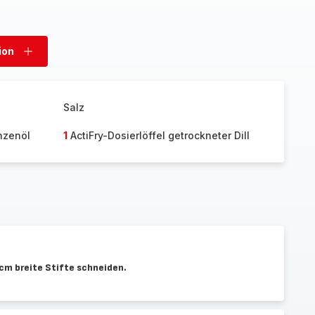
ion
Portion
hinzufügen
Salz
anzenöl
1
ActiFry-Dosierlöffel getrockneter Dill
 cm breite Stifte schneiden.