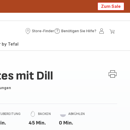
Zum Sale
Store-Finder
Benötigen Sie Hilfe?
Store-
Benötigen
Mein
Mein
Finder
Sie
Konto
Waren
 by Tefal
Hilfe?
s mit Dill
tungen
ZUBEREITUNG
BACKEN
ABKÜHLEN
in.
45 Min.
0 Min.