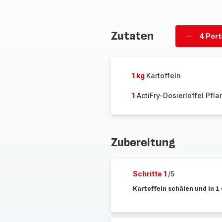
Zutaten
4 Port
Portion
löschen
1 kg
Kartoffeln
1
ActiFry-Dosierlöffel Pfl
Zubereitung
Schritte 1
/5
Kartoffeln schälen und in 1