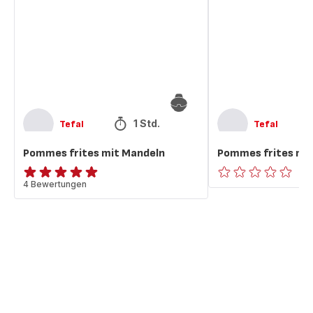
Mandeln
Mandeln
1 Std.
Tefal
Tefal
Pommes frites mit Mandeln
Pommes frites mi
ratings.4.9
4 Bewertungen
ratings.0