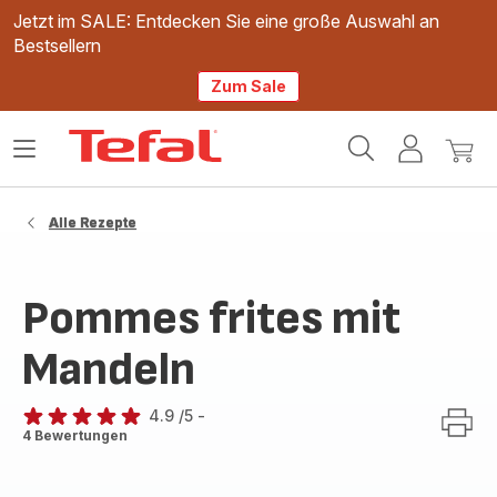
Jetzt im SALE: Entdecken Sie eine große Auswahl an
Bestsellern
Zum Sale
Tefal
Das
Mein
Mein
Homepage
Menü
Konto
Waren
öffnen
Alle Rezepte
Pommes frites mit
Mandeln
4.9
/5
-
ratings.4.9
4 Bewertungen