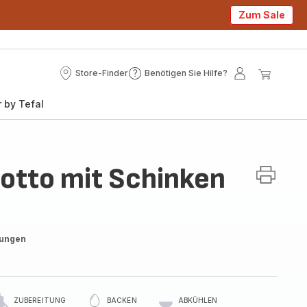
Zum Sale
Store-Finder
Benötigen Sie Hilfe?
Store-
Benötigen
Mein
Mein
Finder
Sie
Konto
Waren
 by Tefal
Hilfe?
sotto mit Schinken
tungen
ZUBEREITUNG
BACKEN
ABKÜHLEN