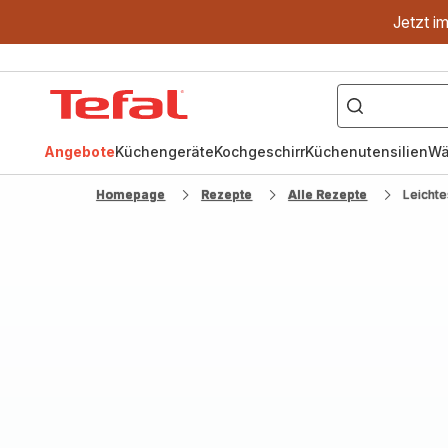
Jetzt i
["OptiGrill","Easy
Fry","Pfanne"]
Tefal
Homepage
Angebote
Küchengeräte
Kochgeschirr
Küchenutensilien
Wä
Homepage
Rezepte
Alle Rezepte
Leichte