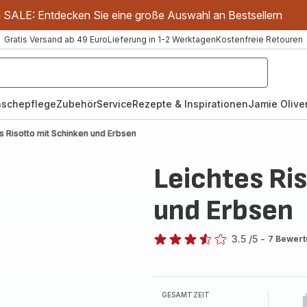
m SALE: Entdecken Sie eine große Auswahl an Bestsellern
Gratis Versand ab 49 Euro
Lieferung in 1-2 Werktagen
Kostenfreie Retouren
schepflege
Zubehör
Service
Rezepte & Inspirationen
Jamie Oliver
s Risotto mit Schinken und Erbsen
Leichtes Ri
und Erbsen
3.5
/5
-
7 Bewer
ratings.3.5
GESAMTZEIT