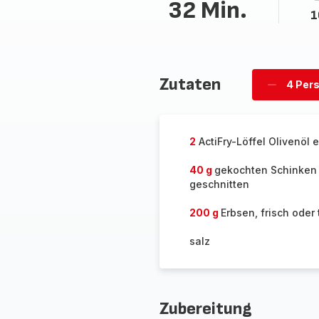
32 Min.
1
Zutaten
4 Per
Personen
löschen
2
ActiFry-Löffel Olivenöl e
40 g
gekochten Schinken 
geschnitten
200 g
Erbsen, frisch oder 
salz
Zubereitung