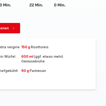
0 Min.
22 Min.
0 Min.
sonen
Personen
hinzufügen
xtra vergine
150 g
Risottoreis
in Würfel
600 ml
(ggf. etwas mehr)
Gemüsebrühe
tiefgekühlt
90 g
Parmesan