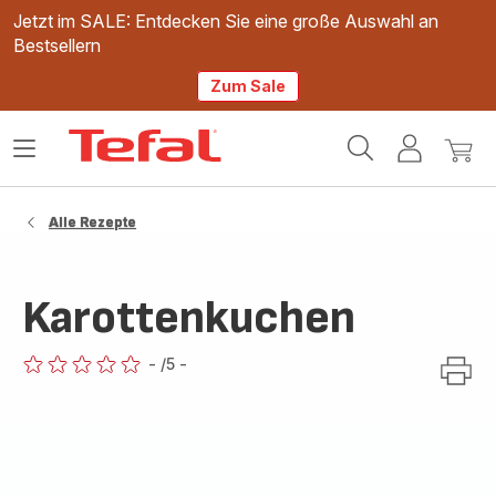
Jetzt im SALE: Entdecken Sie eine große Auswahl an
Bestsellern
Zum Sale
Tefal
Das
Mein
Mein
Homepage
Menü
Konto
Waren
öffnen
Alle Rezepte
Karottenkuchen
-
/5
-
ratings.0