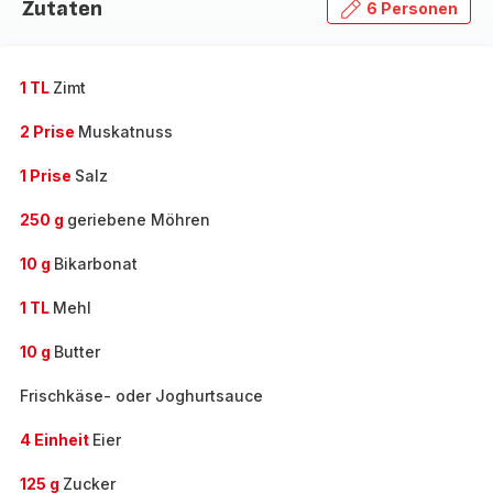
Zutaten
6 Personen
1 TL
Zimt
2 Prise
Muskatnuss
1 Prise
Salz
250 g
geriebene Möhren
10 g
Bikarbonat
1 TL
Mehl
10 g
Butter
Frischkäse- oder Joghurtsauce
4 Einheit
Eier
125 g
Zucker