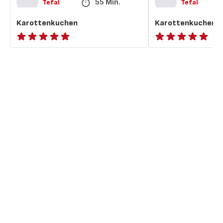
55 Min.
Tefal
Tefal
Karottenkuchen
Karottenkuchen
ratings.NaN
ratings.NaN