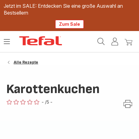
Jetzt im SALE: Entdecken Sie eine große Auswahl an
Bestsellern
Zum Sale
Tefal
Das
Mein
Mein
Homepage
Menü
Konto
Waren
öffnen
Alle Rezepte
Karottenkuchen
-
/5
-
ratings.0