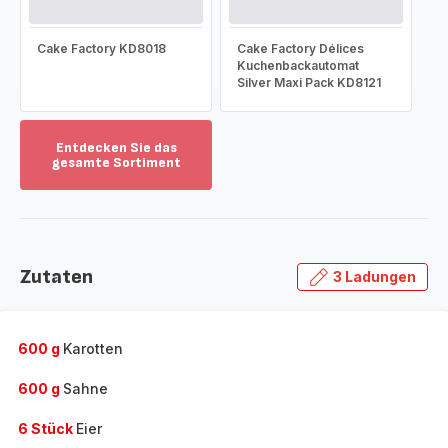
Cake Factory KD8018
Cake Factory Délices
Kuchenbackautomat
Silver Maxi Pack KD8121
Entdecken Sie das
gesamte Sortiment
Mehr
anzeigen
-
Entdecken
Sie
Zutaten
3 Ladungen
das
gesamte
Sortiment
-
600 g
Karotten
600 g
Sahne
6 Stück
Eier