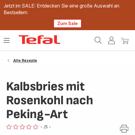
Jetzt im SALE: Entdecken Sie eine große Auswahl an
Bestsellern
Zum Sale
Tefal
Das
Mein
Mein
Homepage
Menü
Konto
Waren
öffnen
Alle Rezepte
Kalbsbries mit
Rosenkohl nach
Peking-Art
-
/5
-
ratings.0