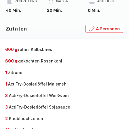
ZUBEREITUNG
BACKEN
ABKÜHLEN
40 Min.
20 Min.
0 Min.
Zutaten
4 Personen
600 g
rohes Kalbsbries
600 g
gekochten Rosenkohl
1
Zitrone
1
ActiFry-Dosierlöffel Maismehl
3
ActiFry-Dosierlöffel Weißwein
3
ActiFry-Dosierlöffel Sojasauce
2
Knoblauchzehen