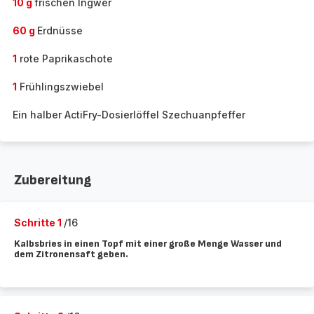
10 g
frischen Ingwer
60 g
Erdnüsse
1
rote Paprikaschote
1
Frühlingszwiebel
Ein halber ActiFry-Dosierlöffel Szechuanpfeffer
Zubereitung
Schritte 1
/16
Kalbsbries in einen Topf mit einer große Menge Wasser und
dem Zitronensaft geben.