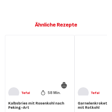
Ähnliche Rezepte
Kalbsbries
Garnelenkroketten
mit
nach
Rosenkohl
Thai-
nach
Art
Peking-
mit
Art
Rotkohl
58 Min.
Tefal
Tefal
Kalbsbries mit Rosenkohl nach
Garnelenkrokette
Peking-Art
mit Rotkohl