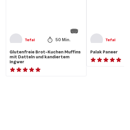
Datteln
und
kandiertem
Ingwer
50 Min.
Tefal
Tefal
Glutenfreie Brot-Kuchen Muffins
Palak Paneer
mit Datteln und kandiertem
Ingwer
ratings.NaN
ratings.NaN