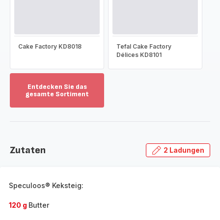
Cake Factory KD8018
Tefal Cake Factory
Délices KD8101
Entdecken Sie das
gesamte Sortiment
Mehr
anzeigen
-
Entdecken
Sie
Zutaten
2 Ladungen
das
gesamte
Sortiment
-
Speculoos® Keksteig:
120 g
Butter