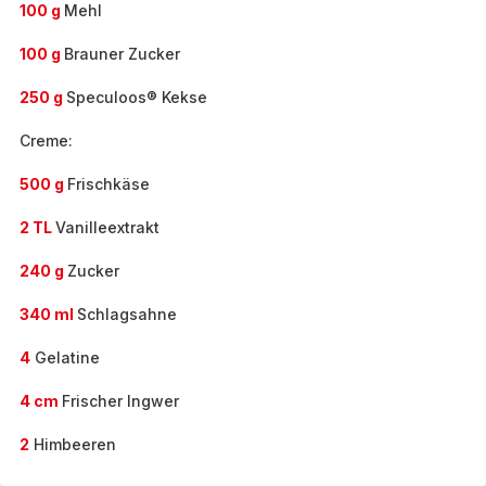
100 g
Mehl
100 g
Brauner Zucker
250 g
Speculoos® Kekse
Creme:
500 g
Frischkäse
2 TL
Vanilleextrakt
240 g
Zucker
340 ml
Schlagsahne
4
Gelatine
4 cm
Frischer Ingwer
2
Himbeeren