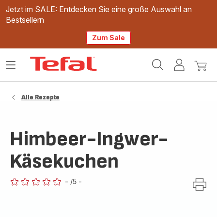
Jetzt im SALE: Entdecken Sie eine große Auswahl an
Bestsellern
Zum Sale
Tefal
Das
Mein
Mein
Homepage
Menü
Konto
Waren
öffnen
Alle Rezepte
Himbeer-Ingwer-
Käsekuchen
-
/5
-
ratings.0