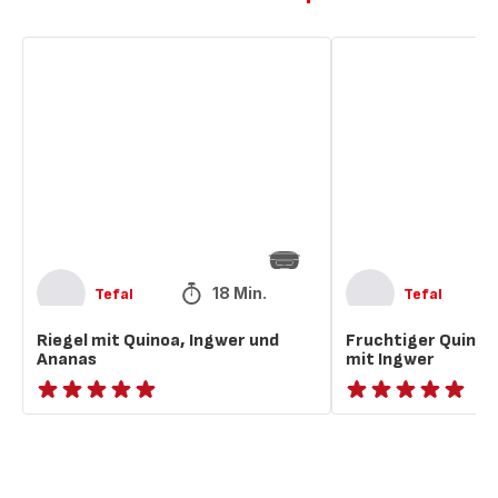
Riegel
Fruchtiger
mit
Quinoa-
Quinoa,
Ananas
Ingwer
Riegel
und
mit
Ananas
Ingwer
18 Min.
Tefal
Tefal
Riegel mit Quinoa, Ingwer und
Fruchtiger Quinoa
Ananas
mit Ingwer
ratings.NaN
ratings.NaN