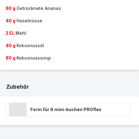
80 g
Getrocknete Ananas
40 g
Haselnüsse
2 EL
Mehl
40 g
Kokosnussöl
80 g
Kokosnusssirup
Zubehör
Form für 6 mini-kuchen PROflex