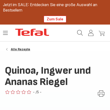
Jetzt im SALE: Entdecken Sie eine große Auswahl an
Bestsellern
Zum Sale
Tefal
Das
Mein
Mein
Homepage
Menü
Konto
Waren
öffnen
Alle Rezepte
Quinoa, Ingwer und
Ananas Riegel
-
/5
-
ratings.0