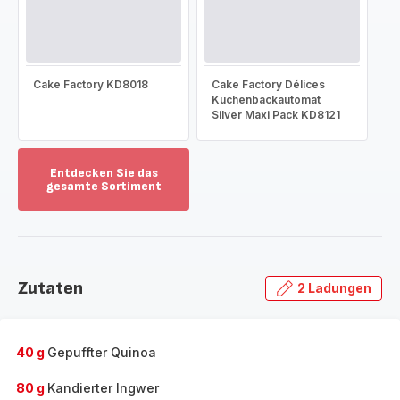
Cake Factory KD8018
Cake Factory Délices
Kuchenbackautomat
Silver Maxi Pack KD8121
Entdecken Sie das
gesamte Sortiment
Mehr
anzeigen
-
Entdecken
Sie
Zutaten
2 Ladungen
das
gesamte
Sortiment
-
40 g
Gepuffter Quinoa
80 g
Kandierter Ingwer