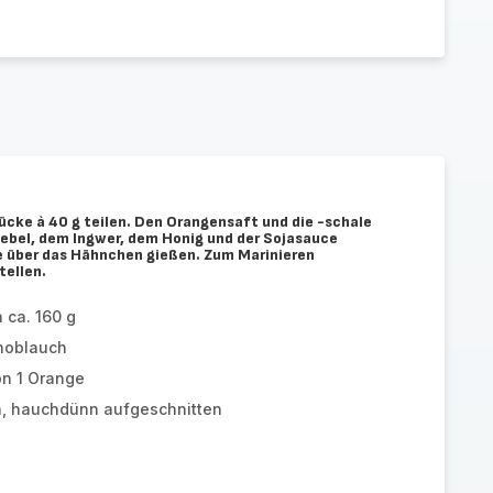
ücke à 40 g teilen. Den Orangensaft und die -schale
ebel, dem Ingwer, dem Honig und der Sojasauce
e über das Hähnchen gießen. Zum Marinieren
tellen.
 ca. 160 g
noblauch
on 1 Orange
n, hauchdünn aufgeschnitten