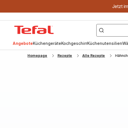
Jetzt i
["OptiGrill","Easy
Fry","Pfanne"]
Tefal
Homepage
Angebote
Küchengeräte
Kochgeschirr
Küchenutensilien
Wä
Homepage
Rezepte
Alle Rezepte
Hähnch