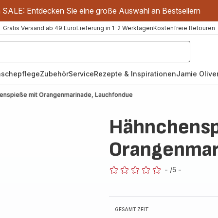
m SALE: Entdecken Sie eine große Auswahl an Bestsellern
Gratis Versand ab 49 Euro
Lieferung in 1-2 Werktagen
Kostenfreie Retouren
schepflege
Zubehör
Service
Rezepte & Inspirationen
Jamie Oliver
enspieße mit Orangenmarinade, Lauchfondue
Hähnchensp
Orangenmar
-
/5
-
ratings.0
GESAMTZEIT