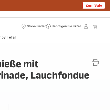
Zum Sale
Store-Finder
Benötigen Sie Hilfe?
Store-
Benötigen
Mein
Mein
Finder
Sie
Konto
Waren
 by Tefal
Hilfe?
ieße mit
inade, Lauchfondue