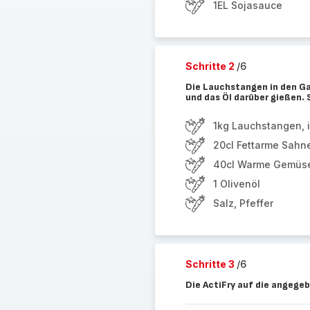
1EL Sojasauce
Schritte 2
/6
Die Lauchstangen in den Ga
und das Öl darüber gießen. 
1kg Lauchstangen, 
20cl Fettarme Sahn
40cl Warme Gemüs
1 Olivenöl
Salz, Pfeffer
Schritte 3
/6
Die ActiFry auf die angegeb