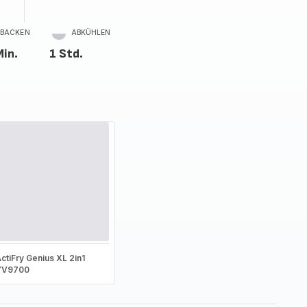
BACKEN
ABKÜHLEN
Min.
1 Std.
ctiFry Genius XL 2in1
YV9700