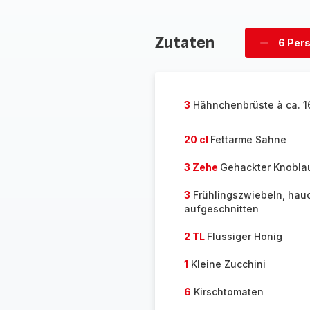
Zutaten
6 Per
Personen
löschen
3
Hähnchenbrüste à ca. 1
20 cl
Fettarme Sahne
3 Zehe
Gehackter Knobla
3
Frühlingszwiebeln, ha
aufgeschnitten
2 TL
Flüssiger Honig
1
Kleine Zucchini
6
Kirschtomaten