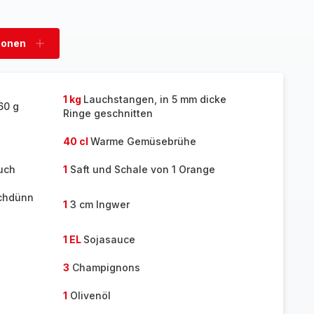
sonen
Personen
hinzufügen
1 kg
Lauchstangen, in 5 mm dicke
60 g
Ringe geschnitten
40 cl
Warme Gemüsebrühe
uch
1
Saft und Schale von 1 Orange
uchdünn
1
3 cm Ingwer
1 EL
Sojasauce
3
Champignons
1
Olivenöl