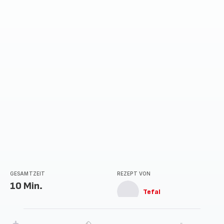
mit
5
Sternen
(Durchschnitt)
GESAMTZEIT
REZEPT VON
10 Min.
Tefal