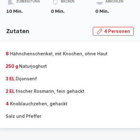
ZUBEREITUNG
BACKEN
ABKÜHLEN
10 Min.
0 Min.
0 Min.
Zutaten
4 Personen
8
Hähnchenschenkel, mit Knochen, ohne Haut
250 g
Naturjoghurt
3 EL
Dijonsenf
2 EL
frischer Rosmarin, fein gehackt
4
Knoblauchzehen, gehackt
Salz und Pfeffer