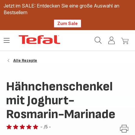
Jetzt im SALE: Entdecken Sie eine große Auswahl an
Bestsellern
Zum Sale
Tefal
Das
Mein
Mein
Homepage
Menü
Konto
Waren
öffnen
Alle Rezepte
Hähnchenschenkel
mit Joghurt-
Rosmarin-Marinade
-
/5
-
Bewertung