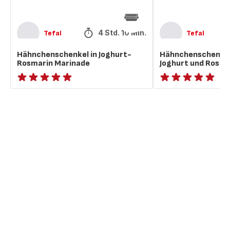
4 Std. 10 Min.
Tefal
Tefal
Hähnchenschenkel in Joghurt-
Hähnchenschenkel,
Rosmarin Marinade
Joghurt und Rosma
ratings.NaN
ratings.NaN