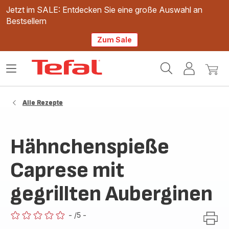
Jetzt im SALE: Entdecken Sie eine große Auswahl an
Bestsellern
Zum Sale
Tefal
Das
Mein
Mein
Homepage
Menü
Konto
Waren
öffnen
Alle Rezepte
Hähnchenspieße
Caprese mit
gegrillten Auberginen
-
/5
-
ratings.0