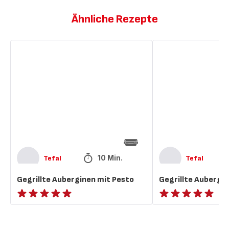
Ähnliche Rezepte
Gegrillte
Gegrillte
Auberginen
Auberginen
mit
mit
Pesto
Pesto
10 Min.
Tefal
Tefal
Gegrillte Auberginen mit Pesto
Gegrillte Aubergi
ratings.NaN
ratings.NaN