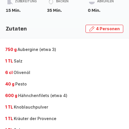
ZUBEREITUNG
BACKEN
ABKÜHLEN
15 Min.
35 Min.
0 Min.
Zutaten
4 Personen
750 g
Aubergine (etwa 3)
1 TL
Salz
6 cl
Olivenöl
40 g
Pesto
600 g
Hähnchenfilets (etwa 4)
1 TL
Knoblauchpulver
1 TL
Kräuter der Provence