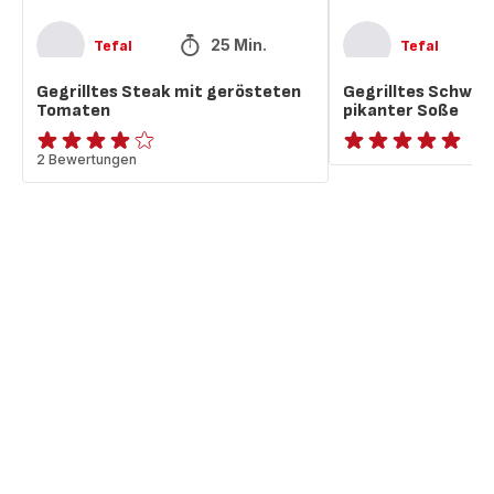
25 Min.
Tefal
Tefal
Gegrilltes Steak mit gerösteten
Gegrilltes Schwein
Tomaten
pikanter Soße
Bewertung
2 Bewertungen
ratings.NaN
mit
4
Sternen
(Durchschnitt)