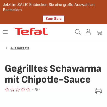
Jetzt im SALE: Entdecken Sie eine große Auswahl an
Bestsellern
Zum Sale
Tefal
Das
Mein
Mein
Homepage
Menü
Konto
Waren
öffnen
Alle Rezepte
Gegrilltes Schawarma
mit Chipotle-Sauce
-
/5
-
ratings.0