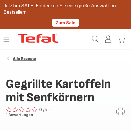
Jetzt im SALE: Entdecken Sie eine große Auswahl an
Bestsellern
Zum Sale
Tefal
Das
Mein
Mein
Homepage
Menü
Konto
Waren
öffnen
Alle Rezepte
Gegrillte Kartoffeln
mit Senfkörnern
0
/5
-
ratings.0
1 Bewertungen