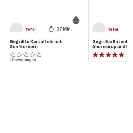
37 Min.
Tefal
Tefal
Gegrillte Kartoffeln mit
Gegrillte Entenbr
Senfkörnern
Ahornsirup und Ka
ratings.0
1 Bewertungen
ratings.NaN