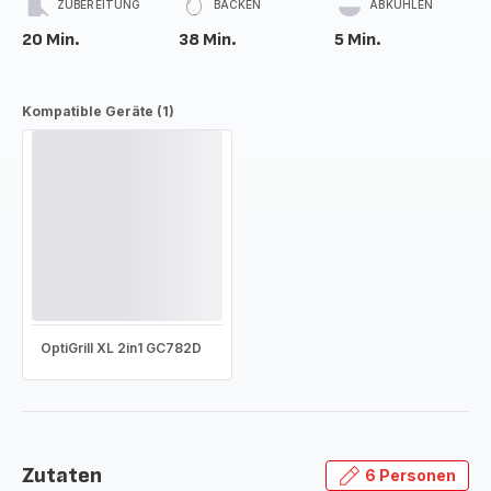
ZUBEREITUNG
BACKEN
ABKÜHLEN
20 Min.
38 Min.
5 Min.
Kompatible Geräte (1)
OptiGrill XL 2in1 GC782D
Zutaten
6 Personen