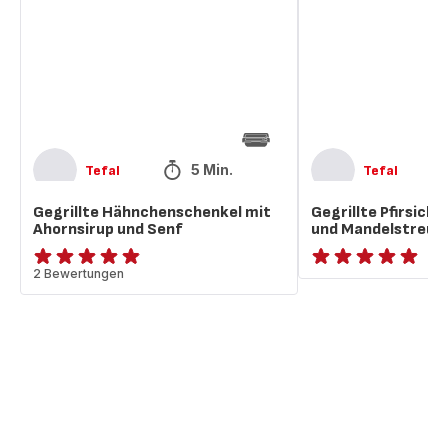
Ahornsirup
Ahornsirup
und
und
Senf
Mandelstreuseln
5 Min.
Tefal
Tefal
Gegrillte Hähnchenschenkel mit
Gegrillte Pfirsich
Ahornsirup und Senf
und Mandelstreus
ratings.4.8
2 Bewertungen
ratings.NaN