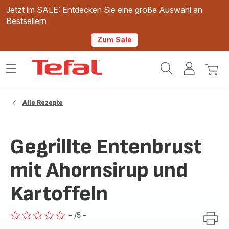
Jetzt im SALE: Entdecken Sie eine große Auswahl an
Bestsellern
Zum Sale
Tefal
Das
Mein
Mein
Homepage
Menü
Konto
Waren
öffnen
Alle Rezepte
Gegrillte Entenbrust
mit Ahornsirup und
Kartoffeln
-
/5
-
ratings.0