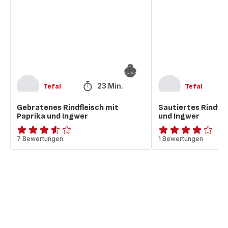
Paprika
Paprika
und
und
Ingwer
Ingwer
23 Min.
Tefal
Tefal
Gebratenes Rindfleisch mit
Sautiertes Rindfle
Paprika und Ingwer
und Ingwer
ratings.3.5
7 Bewertungen
Bewertung
1 Bewertungen
mit
4
Sternen
(Durchschnitt)