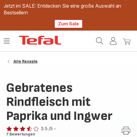
Jetzt im SALE: Entdecken Sie eine große Auswahl an
Bestsellern
Zum Sale
Tefal
Das
Mein
Mein
Homepage
Menü
Konto
Waren
öffnen
Alle Rezepte
Gebratenes
Rindfleisch mit
Paprika und Ingwer
3.5
/5
-
ratings.3.5
7 Bewertungen