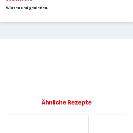
Würzen und genießen.
Ähnliche Rezepte
Gebratenes
Sautiertes
Rindfleisch
Rindfleisch
mit
mit