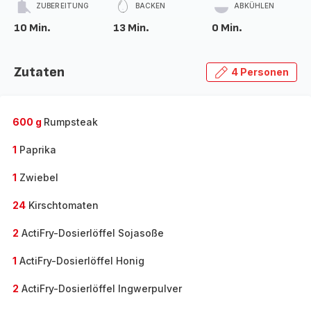
ZUBEREITUNG
BACKEN
ABKÜHLEN
10 Min.
13 Min.
0 Min.
Zutaten
4 Personen
600 g
Rumpsteak
1
Paprika
1
Zwiebel
24
Kirschtomaten
2
ActiFry-Dosierlöffel Sojasoße
1
ActiFry-Dosierlöffel Honig
2
ActiFry-Dosierlöffel Ingwerpulver