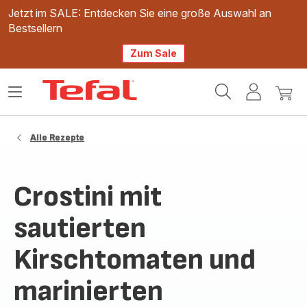
Jetzt im SALE: Entdecken Sie eine große Auswahl an
Bestsellern
Zum Sale
Tefal
Das
Mein
Mein
Homepage
Menü
Konto
Waren
öffnen
Alle Rezepte
Crostini mit
sautierten
Kirschtomaten und
marinierten