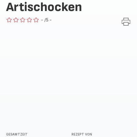
Artischocken
-
/5
-
ratings.0
GESAMTZEIT
REZEPT VON