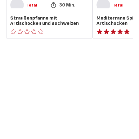
30 Min.
Tefal
Tefal
Straußenpfanne mit
Mediterrane Spieß
Artischocken und Buchweizen
Artischocken
ratings.0
ratings.NaN