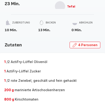
23 Min.
Tefal
ZUBEREITUNG
BACKEN
ABKÜHLEN
10 Min.
13 Min.
0 Min.
Zutaten
4 Personen
1
/2 ActiFry-Löffel Olivenöl
1
ActiFry-Löffel Zucker
1
/2 rote Zwiebel, geschält und fein gehackt
200 g
marinierte Artischockenherzen
800 g
Kirschtomaten