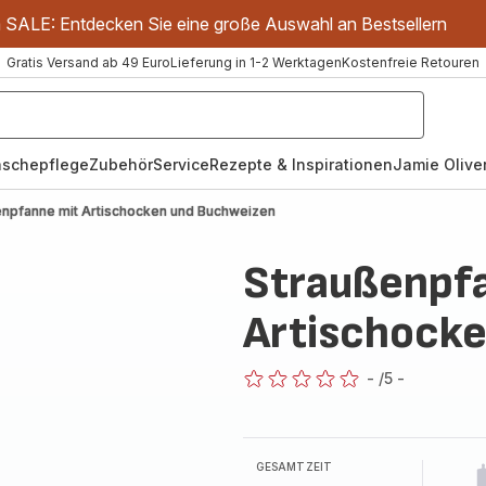
m SALE: Entdecken Sie eine große Auswahl an Bestsellern
Gratis Versand ab 49 Euro
Lieferung in 1-2 Werktagen
Kostenfreie Retouren
schepflege
Zubehör
Service
Rezepte & Inspirationen
Jamie Oliver
enpfanne mit Artischocken und Buchweizen
Straußenpf
Artischock
-
/5
-
ratings.0
GESAMTZEIT