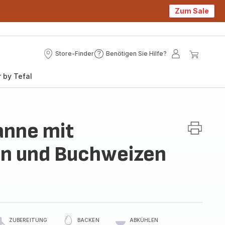
Zum Sale
Store-Finder
Benötigen Sie Hilfe?
Store-
Benötigen
Mein
Mein
Finder
Sie
Konto
Waren
 by Tefal
Hilfe?
anne mit
en und Buchweizen
ZUBEREITUNG
BACKEN
ABKÜHLEN