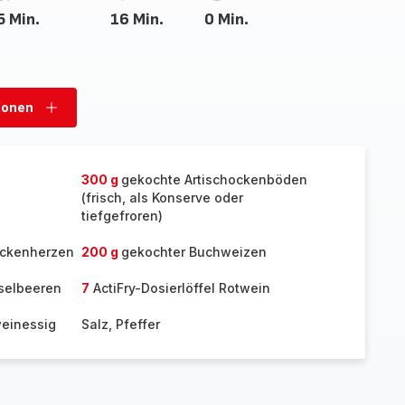
5 Min.
16 Min.
0 Min.
sonen
Personen
hinzufügen
300 g
gekochte Artischockenböden
(frisch, als Konserve oder
tiefgefroren)
ockenherzen
200 g
gekochter Buchweizen
iselbeeren
7
ActiFry-Dosierlöffel Rotwein
weinessig
Salz, Pfeffer