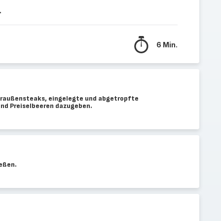
.
6 Min.
 Straußensteaks, eingelegte und abgetropfte
und Preiselbeeren dazugeben.
eßen.