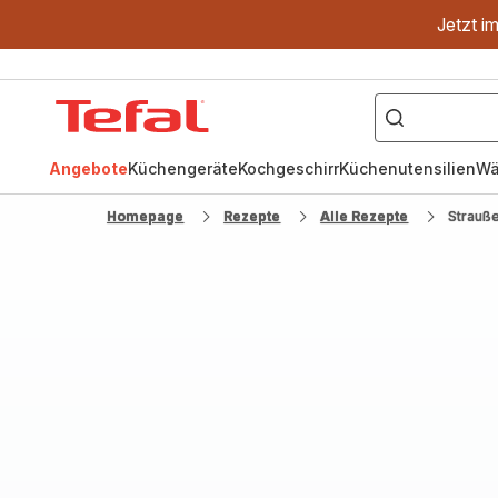
Jetzt i
["OptiGrill","Easy
Fry","Pfanne"]
Tefal
Homepage
Angebote
Küchengeräte
Kochgeschirr
Küchenutensilien
Wä
Homepage
Rezepte
Alle Rezepte
Strauß