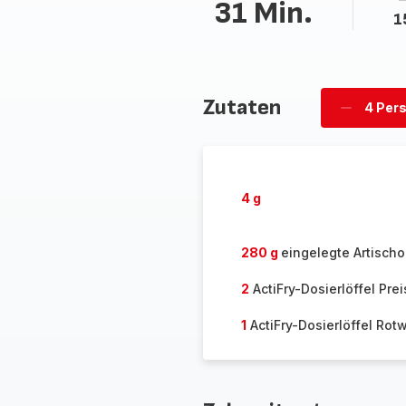
31 Min.
1
Zutaten
4 Per
Personen
löschen
4 g
280 g
eingelegte Artisch
2
ActiFry-Dosierlöffel Pre
1
ActiFry-Dosierlöffel Rot