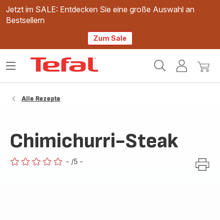
Jetzt im SALE: Entdecken Sie eine große Auswahl an
Bestsellern
Zum Sale
Tefal
Das
Mein
Mein
Homepage
Menü
Konto
Waren
öffnen
Alle Rezepte
Chimichurri-Steak
-
/5
-
ratings.0