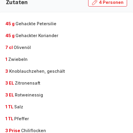
Zutaten
4 Personen
45 g
Gehackte Petersilie
45 g
Gehackter Koriander
7 cl
Olivenöl
1
Zwiebeln
3
Knoblauchzehen, geschält
3 EL
Zitronensaft
3 EL
Rotweinessig
1 TL
Salz
1 TL
Pfeffer
3 Prise
Chiliflocken