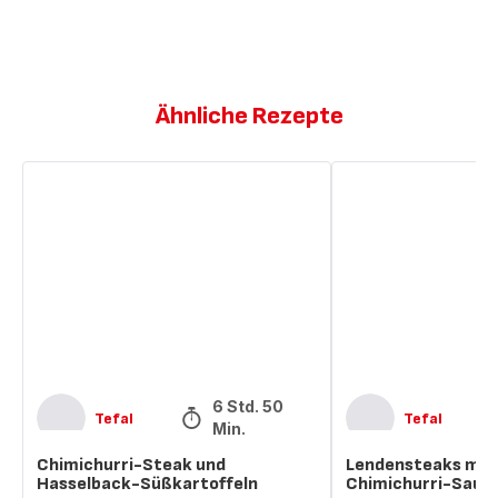
Ähnliche Rezepte
Chimichurri-
Lendensteaks
Steak
mit
und
einer
Hasselback-
Chimichurri-
Süßkartoffeln
Sauce
6 Std. 50
Tefal
Tefal
Min.
Chimichurri-Steak und
Lendensteaks mit 
Hasselback-Süßkartoffeln
Chimichurri-Sauc