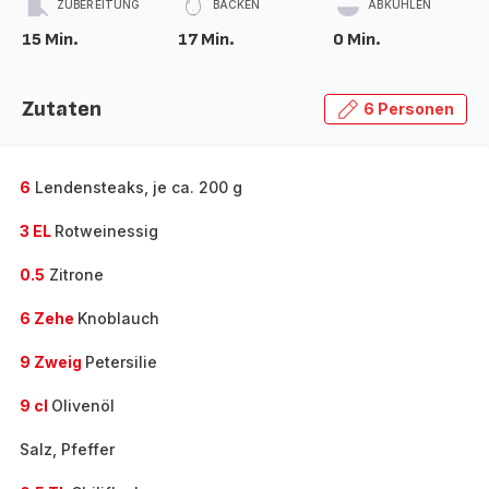
ZUBEREITUNG
BACKEN
ABKÜHLEN
15 Min.
17 Min.
0 Min.
Zutaten
6 Personen
6
Lendensteaks, je ca. 200 g
3 EL
Rotweinessig
0.5
Zitrone
6 Zehe
Knoblauch
9 Zweig
Petersilie
9 cl
Olivenöl
Salz, Pfeffer