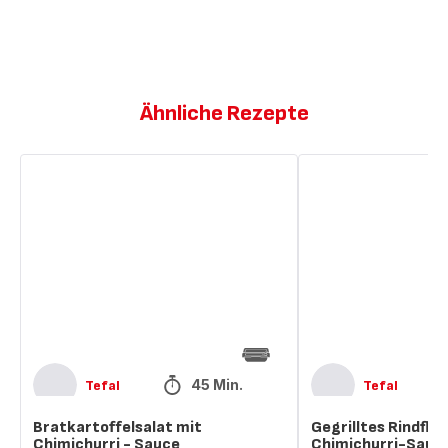
Ähnliche Rezepte
Bratkartoffelsalat
Gegrilltes
mit
Rindfleisch
Chimichurri
mit
-
Chimichurri-
Sauce
Sauce
(Picanha)
45 Min.
Tefal
Tefal
Bratkartoffelsalat mit
Gegrilltes Rindflei
Chimichurri - Sauce
Chimichurri-Sauce