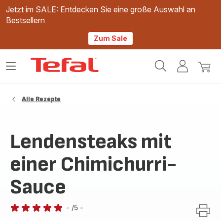
Jetzt im SALE: Entdecken Sie eine große Auswahl an
Bestsellern
Zum Sale
Tefal
Das
Mein
Mein
Homepage
Menü
Konto
Waren
öffnen
Alle Rezepte
Lendensteaks mit
einer Chimichurri-
Sauce
-
/5
-
Bewertung