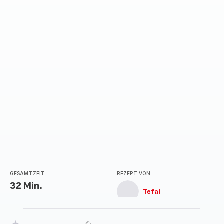
mit
5
Sternen
(Durchschnitt)
GESAMTZEIT
REZEPT VON
32 Min.
Tefal