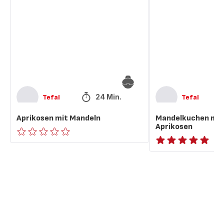
Mandeln
getrockneten
Aprikosen
24 Min.
Tefal
Tefal
Aprikosen mit Mandeln
Mandelkuchen mit
Aprikosen
ratings.0
ratings.NaN