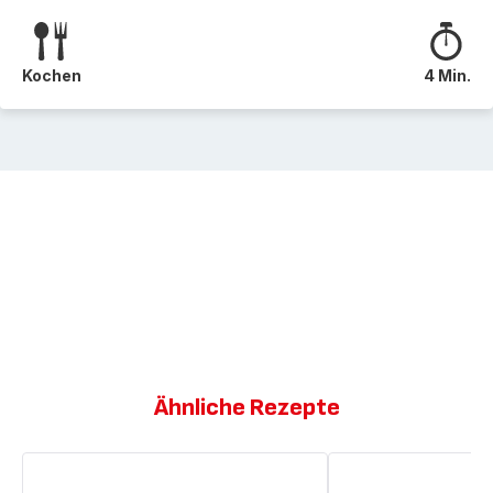
Kochen
4 Min.
Ähnliche Rezepte
Aprikosen
Mandelkuchen
mit
mit