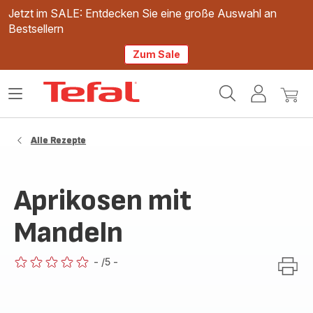
Jetzt im SALE: Entdecken Sie eine große Auswahl an
Bestsellern
Zum Sale
Tefal
Das
Mein
Mein
Homepage
Menü
Konto
Waren
öffnen
Alle Rezepte
Aprikosen mit
Mandeln
-
/5
-
ratings.0