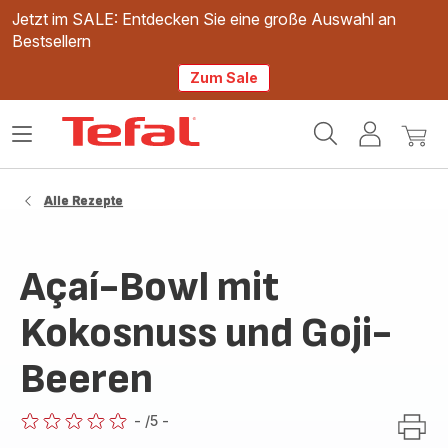
Jetzt im SALE: Entdecken Sie eine große Auswahl an
Bestsellern
Zum Sale
Tefal
Das
Mein
Mein
Homepage
Menü
Konto
Waren
öffnen
Alle Rezepte
Açaí-Bowl mit
Kokosnuss und Goji-
Beeren
-
/5
-
ratings.0