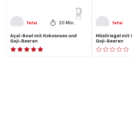
20 Min.
Tefal
Tefal
Açaï-Bowl mit Kokosnuss und
Müsliriegel mit Cr
Goji-Beeren
Goji-Beeren
ratings.NaN
ratings.0