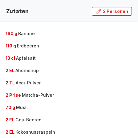
Zutaten
2 Personen
160 g
Banane
110 g
Erdbeeren
13 cl
Apfelsaft
2 EL
Ahornsirup
2 TL
Acai-Pulver
2 Prise
Matcha-Pulver
70 g
Müsli
2 EL
Goji-Beeren
2 EL
Kokosnussraspeln