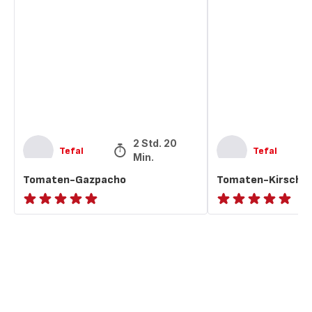
Gazpacho
Kirsch-
Gazpacho
2 Std. 20
Tefal
Tefal
Min.
Tomaten-Gazpacho
Tomaten-Kirsch-
ratings.NaN
ratings.NaN