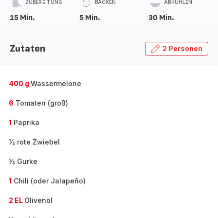
ZUBEREITUNG
BACKEN
ABKÜHLEN
15 Min.
5 Min.
30 Min.
Zutaten
2 Personen
400 g
Wassermelone
6
Tomaten (groß)
1
Paprika
½ rote Zwiebel
½ Gurke
1
Chili (oder Jalapeño)
2 EL
Olivenöl