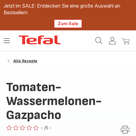
Jetzt im SALE: Entdecken Sie eine große Auswahl an
Bestsellern
Zum Sale
Tefal
Das
Mein
Mein
Homepage
Menü
Konto
Waren
öffnen
Alle Rezepte
Tomaten-
Wassermelonen-
Gazpacho
-
/5
-
ratings.0