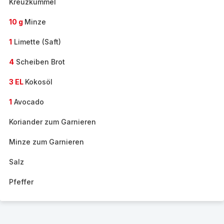
Kreuzkümmel
10 g
Minze
1
Limette (Saft)
4
Scheiben Brot
3 EL
Kokosöl
1
Avocado
Koriander zum Garnieren
Minze zum Garnieren
Salz
Pfeffer