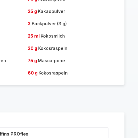
25 g
Kakaopulver
3
Backpulver (3 g)
25 ml
Kokosmilch
20 g
Kokosraspeln
ren
75 g
Mascarpone
60 g
Kokosraspeln
ffins PROflex