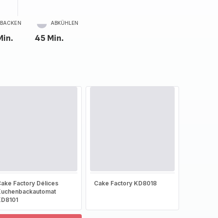
BACKEN
ABKÜHLEN
Min.
45 Min.
ake Factory Délices
Cake Factory KD8018
Kuchenbackautomat
KD8101