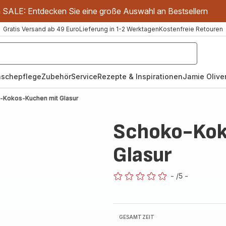
m SALE: Entdecken Sie eine große Auswahl an Bestsellern
Gratis Versand ab 49 Euro
Lieferung in 1-2 Werktagen
Kostenfreie Retouren
schepflege
Zubehör
Service
Rezepte & Inspirationen
Jamie Oliver
-Kokos-Kuchen mit Glasur
Schoko-Kok
Glasur
-
/5
-
ratings.0
GESAMTZEIT