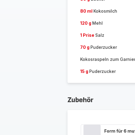
80 ml
Kokosmilch
120 g
Mehl
1 Prise
Salz
70 g
Puderzucker
Kokosraspeln zum Garnie
15 g
Puderzucker
Zubehör
Form für 6 mu