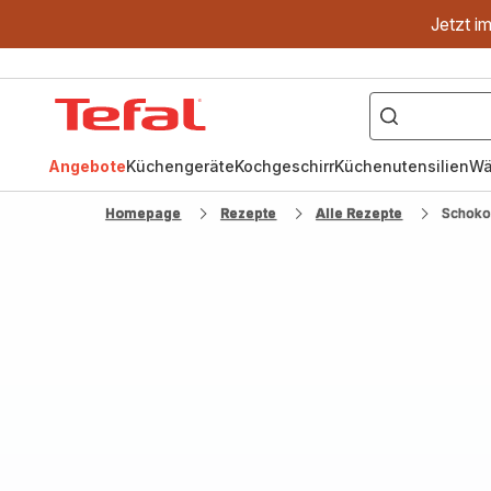
Jetzt i
["OptiGrill","Easy
Fry","Pfanne"]
Tefal
Homepage
Angebote
Küchengeräte
Kochgeschirr
Küchenutensilien
Wä
Homepage
Rezepte
Alle Rezepte
Schoko