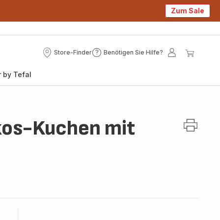
Zum Sale
Store-Finder
Benötigen Sie Hilfe?
Store-
Benötigen
Mein
Mein
Finder
Sie
Konto
Waren
 by Tefal
Hilfe?
os-Kuchen mit