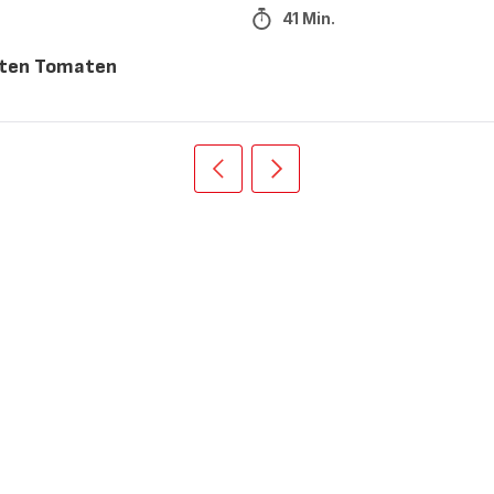
41 Min.
eten Tomaten
Vorherige
Weiter
Recipe
Recipe
card
card
slider
slider