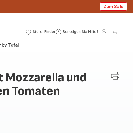
Zum Sale
Store-Finder
Benötigen Sie Hilfe?
Store-
Benötigen
Mein
Mein
Finder
Sie
Konto
Waren
 by Tefal
Hilfe?
 Mozzarella und
en Tomaten