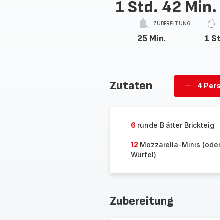
1 Std. 42 Min.
ZUBEREITUNG
25 Min.
1 St
Zutaten
4 Per
Personen
löschen
6
runde Blätter Brickteig
12
Mozzarella-Minis (oder
Würfel)
Zubereitung