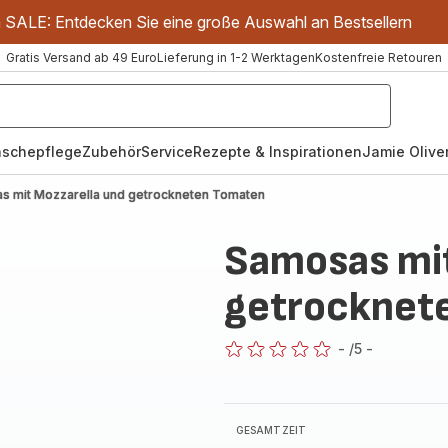
m SALE: Entdecken Sie eine große Auswahl an Bestsellern
Gratis Versand ab 49 Euro
Lieferung in 1-2 Werktagen
Kostenfreie Retouren
schepflege
Zubehör
Service
Rezepte & Inspirationen
Jamie Oliver
s mit Mozzarella und getrockneten Tomaten
Samosas mit
getrocknet
-
/5
-
ratings.0
GESAMTZEIT