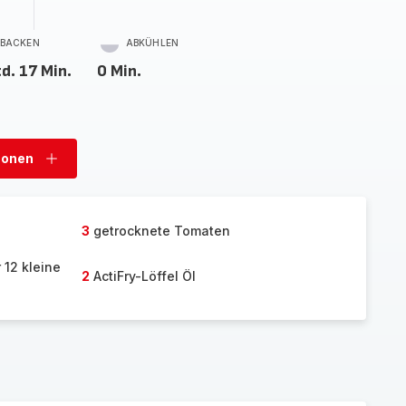
BACKEN
ABKÜHLEN
d. 17 Min.
0 Min.
sonen
Personen
hinzufügen
3
getrocknete Tomaten
 12 kleine
2
ActiFry-Löffel Öl