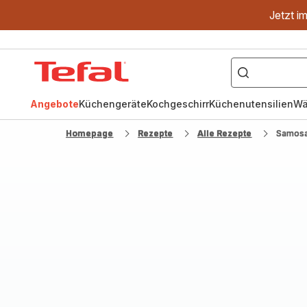
Jetzt i
["OptiGrill","Easy
Fry","Pfanne"]
Tefal
Homepage
Angebote
Küchengeräte
Kochgeschirr
Küchenutensilien
Wä
Homepage
Rezepte
Alle Rezepte
Samosa