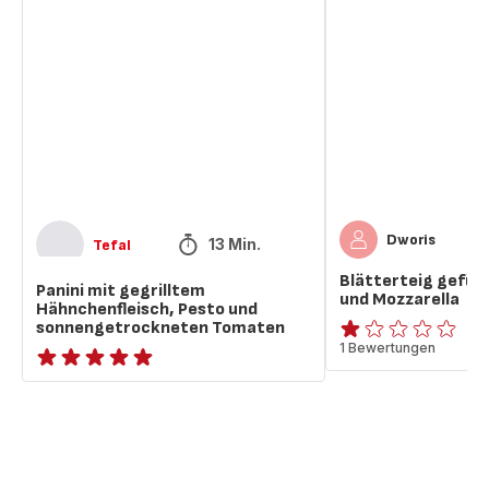
Panini
Blätterteig
mit
gefüllt
gegrilltem
mit
Hähnchenfleisch,
Tomaten
Pesto
und
und
Mozzarella
sonnengetrockneten
Tomaten
Dworis
13 Min.
Tefal
Blätterteig gefül
Panini mit gegrilltem
und Mozzarella
Hähnchenfleisch, Pesto und
sonnengetrockneten Tomaten
Bewertung
1 Bewertungen
mit
ratings.NaN
1
Stern
(Durchschnitt)