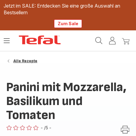
Jetzt im SALE: Entdecken Sie eine große Auswahl an
Bestsellern
Zum Sale
Tefal
Das
Mein
Mein
Homepage
Menü
Konto
Waren
öffnen
Alle Rezepte
Panini mit Mozzarella,
Basilikum und
Tomaten
-
/5
-
ratings.0