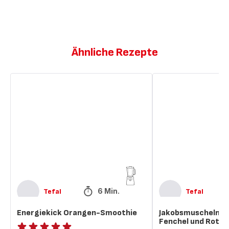
Ähnliche Rezepte
Energiekick
Jakobsmuscheln
Orangen-
mit
Smoothie
gegrilltem
Fenchel
und
Rote-
Bete-
Salat
6 Min.
Tefal
Tefal
Energiekick Orangen-Smoothie
Jakobsmuscheln mi
Fenchel und Rote