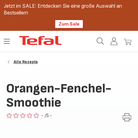
Jetzt im SALE: Entdecken Sie eine große Auswahl an
Bestsellern
Zum Sale
Tefal
Das
Mein
Mein
Homepage
Menü
Konto
Waren
öffnen
Alle Rezepte
Orangen-Fenchel-
Smoothie
-
/5
-
ratings.0