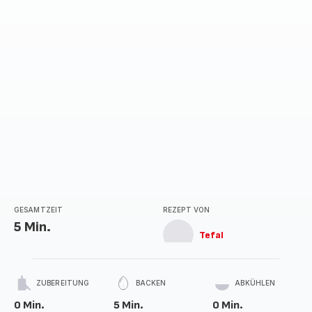
GESAMTZEIT
REZEPT VON
5 Min.
Tefal
ZUBEREITUNG
BACKEN
ABKÜHLEN
0 Min.
5 Min.
0 Min.