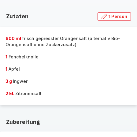
Zutaten
1 Person
600 ml
frisch gepresster Orangensaft (alternativ Bio-
Orangensaft ohne Zuckerzusatz)
1
Fenchelknolle
1
Apfel
3 g
Ingwer
2 EL
Zitronensaft
Zubereitung