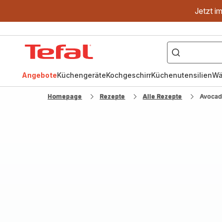
Jetzt i
["OptiGrill","Easy
Fry","Pfanne"]
Tefal
Homepage
Angebote
Küchengeräte
Kochgeschirr
Küchenutensilien
Wä
Homepage
Rezepte
Alle Rezepte
Avocad