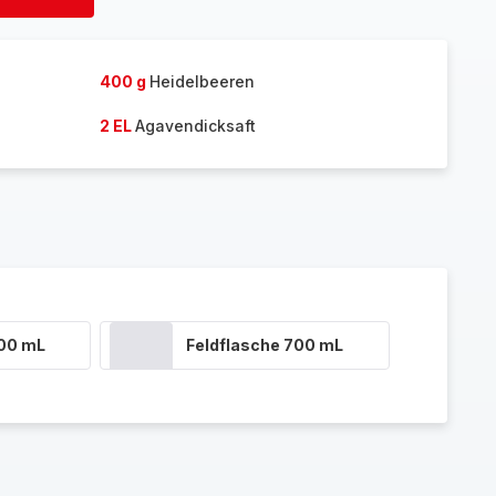
Personen
hinzufügen
400 g
Heidelbeeren
2 EL
Agavendicksaft
400 mL
Feldflasche 700 mL