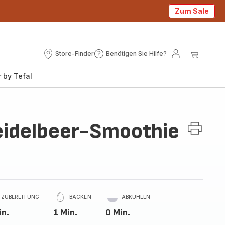
Zum Sale
Store-Finder
Benötigen Sie Hilfe?
Store-
Benötigen
Mein
Mein
Finder
Sie
Konto
Waren
 by Tefal
Hilfe?
idelbeer-Smoothie
ZUBEREITUNG
BACKEN
ABKÜHLEN
in.
1 Min.
0 Min.