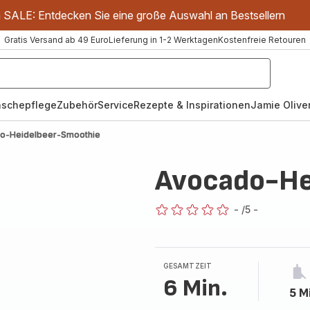
m SALE: Entdecken Sie eine große Auswahl an Bestsellern
Gratis Versand ab 49 Euro
Lieferung in 1-2 Werktagen
Kostenfreie Retouren
schepflege
Zubehör
Service
Rezepte & Inspirationen
Jamie Oliver
o-Heidelbeer-Smoothie
Avocado-He
-
/5
-
ratings.0
GESAMTZEIT
6 Min.
5 M