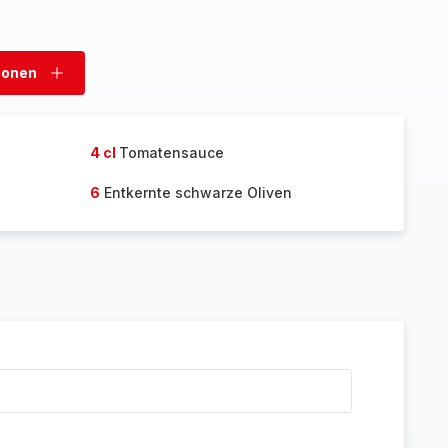
sonen
Personen
hinzufügen
4 cl
Tomatensauce
6
Entkernte schwarze Oliven