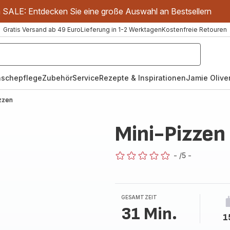
m SALE: Entdecken Sie eine große Auswahl an Bestsellern
Gratis Versand ab 49 Euro
Lieferung in 1-2 Werktagen
Kostenfreie Retouren
schepflege
Zubehör
Service
Rezepte & Inspirationen
Jamie Oliver
zzen
Mini-Pizzen
-
/5
-
ratings.0
GESAMTZEIT
31 Min.
1