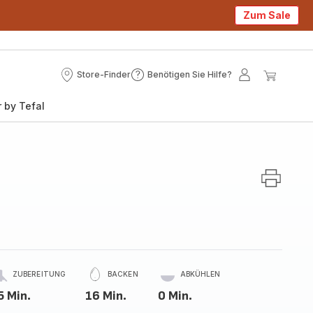
Zum Sale
Store-Finder
Benötigen Sie Hilfe?
Store-
Benötigen
Mein
Mein
Finder
Sie
Konto
Waren
 by Tefal
Hilfe?
ZUBEREITUNG
BACKEN
ABKÜHLEN
5 Min.
16 Min.
0 Min.