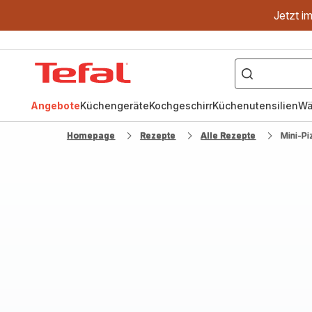
Jetzt i
["OptiGrill","Easy
Fry","Pfanne"]
Tefal
Homepage
Angebote
Küchengeräte
Kochgeschirr
Küchenutensilien
Wä
Homepage
Rezepte
Alle Rezepte
Mini-Pi