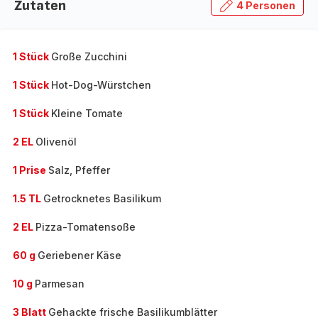
Zutaten
4 Personen
1 Stück
Große Zucchini
1 Stück
Hot-Dog-Würstchen
1 Stück
Kleine Tomate
2 EL
Olivenöl
1 Prise
Salz, Pfeffer
1.5 TL
Getrocknetes Basilikum
2 EL
Pizza-Tomatensoße
60 g
Geriebener Käse
10 g
Parmesan
3 Blatt
Gehackte frische Basilikumblätter