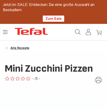
Jetzt im SALE: Entdecken Sie eine große Auswahl an
Bestsellern
Zum Sale
Tefal
Das
Mein
Mein
Homepage
Menü
Konto
Waren
öffnen
Alle Rezepte
Mini Zucchini Pizzen
-
/5
-
ratings.0