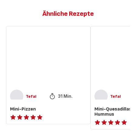
Ähnliche Rezepte
Mini-
Mini-
Pizzen
Quesadillas
mit
Zucchini-
Hummus
31 Min.
Tefal
Tefal
Mini-Pizzen
Mini-Quesadillas m
Hummus
ratings.NaN
ratings.NaN