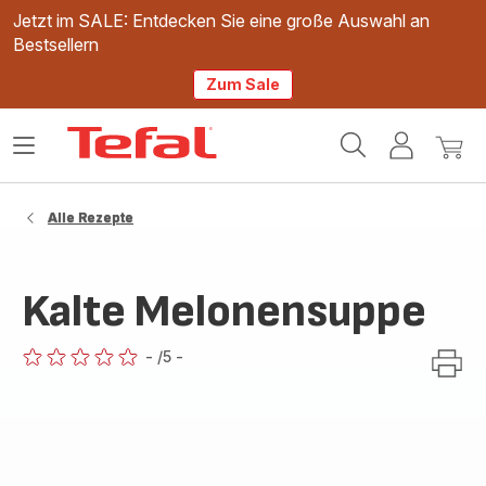
Jetzt im SALE: Entdecken Sie eine große Auswahl an
Bestsellern
Zum Sale
Tefal
Das
Mein
Mein
Homepage
Menü
Konto
Waren
öffnen
Alle Rezepte
Kalte Melonensuppe
-
/5
-
ratings.0