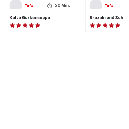
20 Min.
Tefal
Tefal
Kalte Gurkensuppe
Brezeln und Scho
ratings.NaN
ratings.NaN