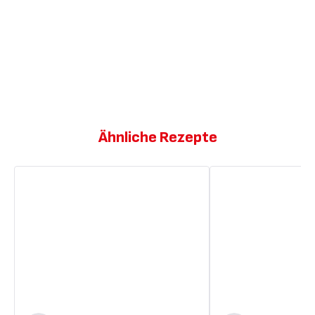
Ähnliche Rezepte
Kalte
Brezeln
Gurkensuppe
und
Schokoladensuppe