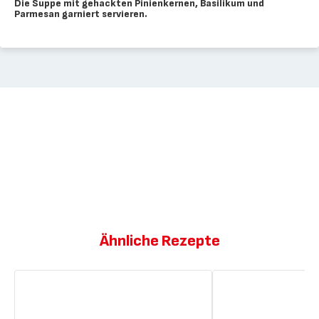
Die Suppe mit gehackten Pinienkernen, Basilikum und
Parmesan garniert servieren.
Ähnliche Rezepte
Panini
Zander
mit
mit
Mozzarella,
Gnocchi