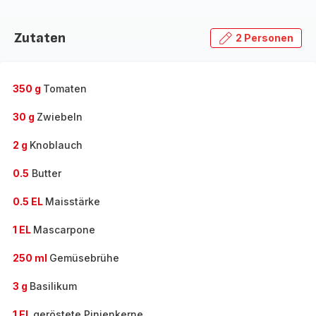
Zutaten
2 Personen
350 g
Tomaten
30 g
Zwiebeln
2 g
Knoblauch
0.5
Butter
0.5 EL
Maisstärke
1 EL
Mascarpone
250 ml
Gemüsebrühe
3 g
Basilikum
1 EL
geröstete Pinienkerne