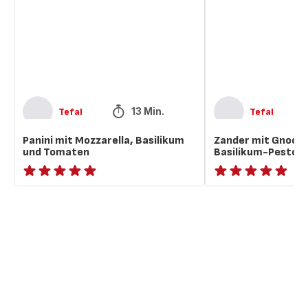
Basilikum
und
und
Basilikum-
Tomaten
Pesto
13 Min.
Tefal
Tefal
Panini mit Mozzarella, Basilikum
Zander mit Gnocch
und Tomaten
Basilikum-Pesto
ratings.NaN
ratings.NaN