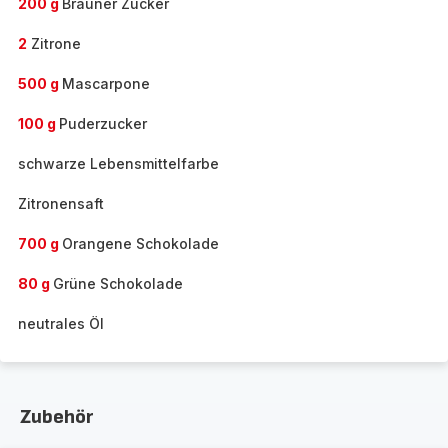
200 g
Brauner Zucker
2
Zitrone
500 g
Mascarpone
100 g
Puderzucker
schwarze Lebensmittelfarbe
Zitronensaft
700 g
Orangene Schokolade
80 g
Grüne Schokolade
neutrales Öl
Zubehör