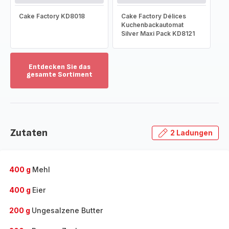
Cake Factory KD8018
Cake Factory Délices
Kuchenbackautomat
Silver Maxi Pack KD8121
Entdecken Sie das
gesamte Sortiment
Mehr
anzeigen
-
Entdecken
Sie
Zutaten
2 Ladungen
das
gesamte
Sortiment
-
400 g
Mehl
400 g
Eier
200 g
Ungesalzene Butter