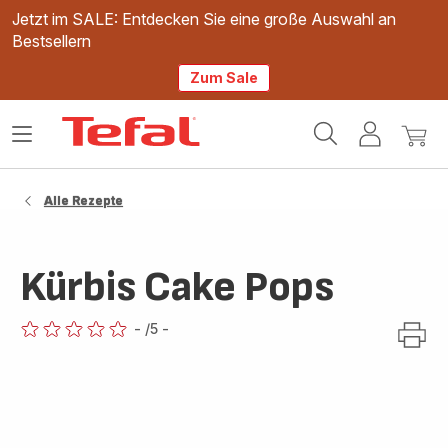
Jetzt im SALE: Entdecken Sie eine große Auswahl an
Bestsellern
Zum Sale
Tefal
Das
Mein
Mein
Homepage
Menü
Konto
Waren
öffnen
Alle Rezepte
Kürbis Cake Pops
-
/5
-
ratings.0