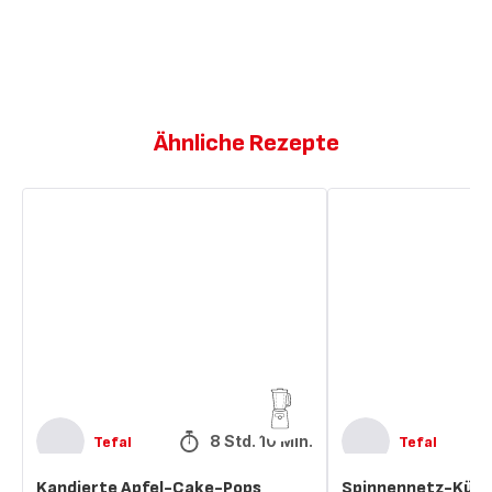
Ähnliche Rezepte
Kandierte
Spinnennetz-
Apfel-
Kürbismuffins
Cake-
Pops
8 Std. 10 Min.
Tefal
Tefal
Kandierte Apfel-Cake-Pops
Spinnennetz-Kürb