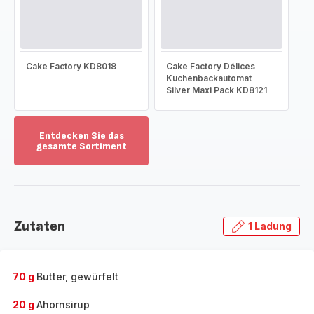
Cake Factory KD8018
Cake Factory Délices
Kuchenbackautomat
Silver Maxi Pack KD8121
Entdecken Sie das
gesamte Sortiment
Mehr
anzeigen
-
Entdecken
Sie
Zutaten
1 Ladung
das
gesamte
Sortiment
-
70 g
Butter, gewürfelt
20 g
Ahornsirup