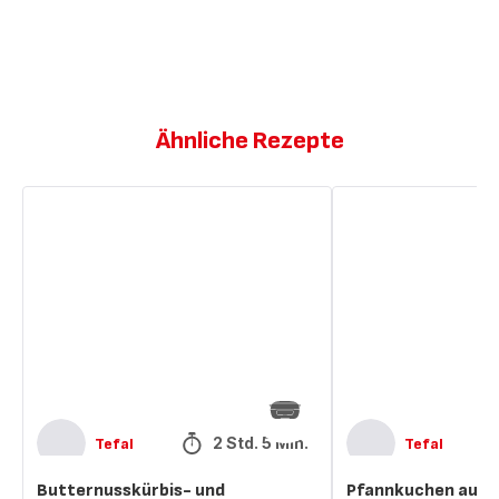
Ähnliche Rezepte
Butternusskürbis-
Pfannkuchen
und
aus
Kürbiskernmuffins
Butternusskürbis
und
Kastanienmehl
2 Std. 5 Min.
Tefal
Tefal
Butternusskürbis- und
Pfannkuchen aus