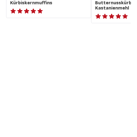
Kürbiskernmuffins
Butternusskürbis 
Kastanienmehl
ratings.NaN
ratings.NaN