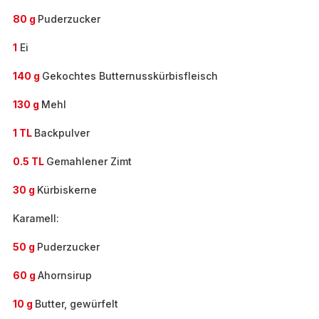
80 g
Puderzucker
1
Ei
140 g
Gekochtes Butternusskürbisfleisch
130 g
Mehl
1 TL
Backpulver
0.5 TL
Gemahlener Zimt
30 g
Kürbiskerne
Karamell:
50 g
Puderzucker
60 g
Ahornsirup
10 g
Butter, gewürfelt