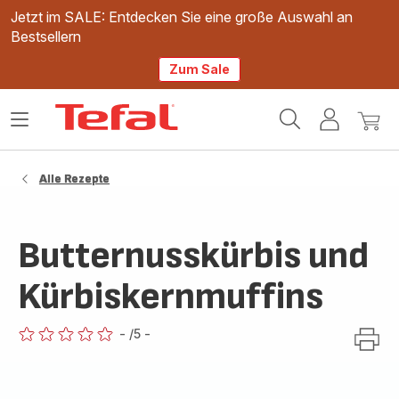
Jetzt im SALE: Entdecken Sie eine große Auswahl an
Bestsellern
Zum Sale
Tefal
Das
Mein
Mein
Homepage
Menü
Konto
Waren
öffnen
Alle Rezepte
Butternusskürbis und
Kürbiskernmuffins
-
/5
-
ratings.0