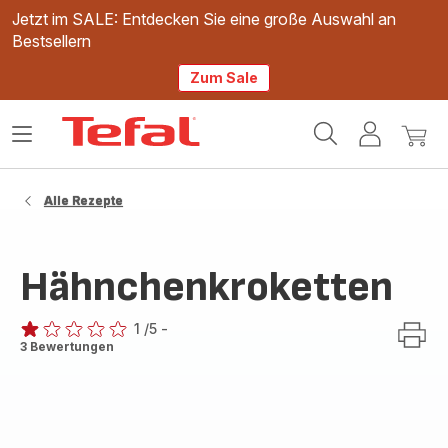
Jetzt im SALE: Entdecken Sie eine große Auswahl an
Bestsellern
Zum Sale
Tefal
Das
Mein
Mein
Homepage
Menü
Konto
Waren
öffnen
Alle Rezepte
Hähnchenkroketten
1
/5
-
Bewertung
3 Bewertungen
mit
1
Stern
(Durchschnitt)