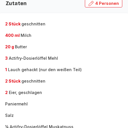
Zutaten
4 Personen
2 Stück
geschnitten
400 ml
Milch
20 g
Butter
3
Actifry-Dosierlöffel Mehl
1
Lauch gehackt (nur den weißen Teil)
2 Stück
geschnitten
2
Eier, geschlagen
Paniermehl
Salz
¼ Actifry-Dosierlöffel Muskatnuss