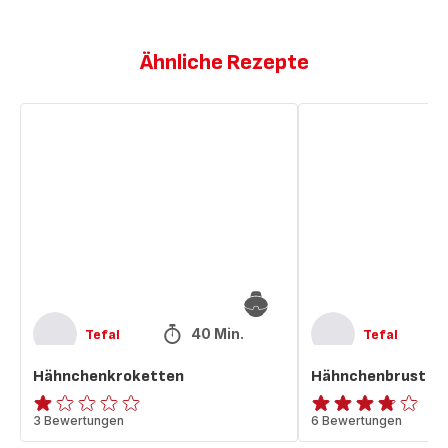
Ähnliche Rezepte
Hähnchenkroketten
Hähnchenbrust
40 Min.
Tefal
Tefal
Hähnchenkroketten
Hähnchenbrust
Bewertung
3 Bewertungen
ratings.3.7
6 Bewertungen
mit