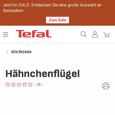
Jetzt im SALE: Entdecken Sie eine große Auswahl an
Bestsellern
Zum Sale
Tefal
Das
Mein
Mein
Homepage
Menü
Konto
Waren
öffnen
Alle Rezepte
Hähnchenflügel
-
/5
-
ratings.0