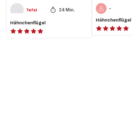
-
24 Min.
Tefal
Hähnchenflügel
Hähnchenflügel
ratings.NaN
ratings.NaN