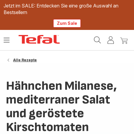
Jetzt im SALE: Entdecken Sie eine große Auswahl an
Bestsellern
Zum Sale
Tefal
Das
Mein
Mein
Homepage
Menü
Konto
Waren
öffnen
Alle Rezepte
Hähnchen Milanese,
mediterraner Salat
und geröstete
Kirschtomaten