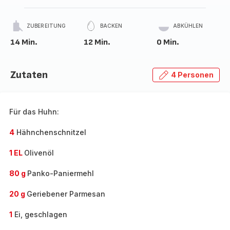
ZUBEREITUNG
BACKEN
ABKÜHLEN
14 Min.
12 Min.
0 Min.
Zutaten
4 Personen
Für das Huhn:
4
Hähnchenschnitzel
1 EL
Olivenöl
80 g
Panko-Paniermehl
20 g
Geriebener Parmesan
1
Ei, geschlagen