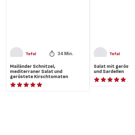
Salat
Tomaten
und
und
geröstete
Sardellen
Kirschtomaten
34 Min.
Tefal
Tefal
Mailänder Schnitzel,
Salat mit geröst
mediterraner Salat und
und Sardellen
geröstete Kirschtomaten
ratings.NaN
ratings.NaN