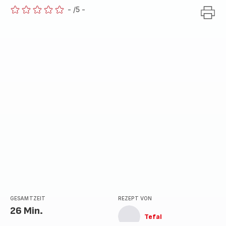
-
/5
-
ratings.0
GESAMTZEIT
REZEPT VON
26 Min.
Tefal