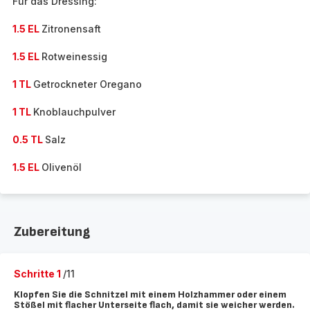
Für das Dressing:
1.5 EL
Zitronensaft
1.5 EL
Rotweinessig
1 TL
Getrockneter Oregano
1 TL
Knoblauchpulver
0.5 TL
Salz
1.5 EL
Olivenöl
Zubereitung
Schritte 1
/11
Klopfen Sie die Schnitzel mit einem Holzhammer oder einem
Stößel mit flacher Unterseite flach, damit sie weicher werden.