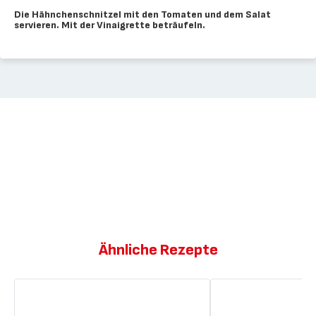
Die Hähnchenschnitzel mit den Tomaten und dem Salat
servieren. Mit der Vinaigrette beträufeln.
Ähnliche Rezepte
Mailänder
Salat
Schnitzel,
mit
mediterraner
gerösteten